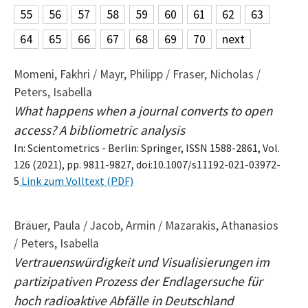
55
56
57
58
59
60
61
62
63
64
65
66
67
68
69
70
next
Momeni, Fakhri / Mayr, Philipp / Fraser, Nicholas /
Peters, Isabella
What happens when a journal converts to open
access? A bibliometric analysis
In: Scientometrics - Berlin: Springer, ISSN 1588-2861, Vol.
126 (2021), pp. 9811-9827, doi:10.1007/s11192-021-03972-
5
Link zum Volltext (PDF)
Bräuer, Paula / Jacob, Armin / Mazarakis, Athanasios
/ Peters, Isabella
Vertrauenswürdigkeit und Visualisierungen im
partizipativen Prozess der Endlagersuche für
hoch radioaktive Abfälle in Deutschland