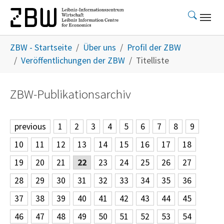
Skip to main content
You are here:
ZBW - Startseite
Über uns
Profil der ZBW
Veröffentlichungen der ZBW
Titelliste
ZBW-Publikationsarchiv
previous
1
2
3
4
5
6
7
8
9
10
11
12
13
14
15
16
17
18
19
20
21
22
23
24
25
26
27
28
29
30
31
32
33
34
35
36
37
38
39
40
41
42
43
44
45
46
47
48
49
50
51
52
53
54