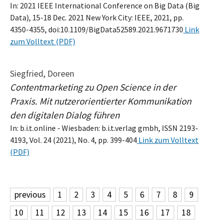
In: 2021 IEEE International Conference on Big Data (Big
Data), 15-18 Dec. 2021 New York City: IEEE, 2021, pp.
4350-4355, doi:10.1109/BigData52589.2021.9671730
Link
zum Volltext (PDF)
Siegfried, Doreen
Contentmarketing zu Open Science in der
Praxis. Mit nutzerorientierter Kommunikation
den digitalen Dialog führen
In: b.i.t.online - Wiesbaden: b.i.t.verlag gmbh, ISSN 2193-
4193, Vol. 24 (2021), No. 4, pp. 399-404
Link zum Volltext
(PDF)
previous
1
2
3
4
5
6
7
8
9
10
11
12
13
14
15
16
17
18