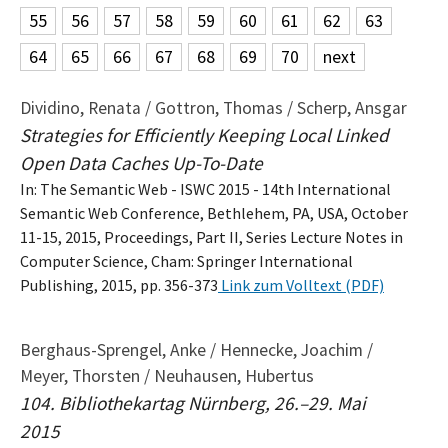
55
56
57
58
59
60
61
62
63
64
65
66
67
68
69
70
next
Dividino, Renata / Gottron, Thomas / Scherp, Ansgar
Strategies for Efficiently Keeping Local Linked
Open Data Caches Up-To-Date
In: The Semantic Web - ISWC 2015 - 14th International
Semantic Web Conference, Bethlehem, PA, USA, October
11-15, 2015, Proceedings, Part II, Series Lecture Notes in
Computer Science, Cham: Springer International
Publishing, 2015, pp. 356-373
Link zum Volltext (PDF)
Berghaus-Sprengel, Anke / Hennecke, Joachim /
Meyer, Thorsten / Neuhausen, Hubertus
104. Bibliothekartag Nürnberg, 26.–29. Mai
2015