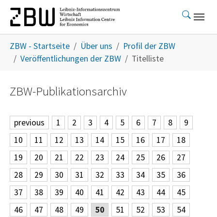
Skip to main content
You are here:
ZBW - Startseite
Über uns
Profil der ZBW
Veröffentlichungen der ZBW
Titelliste
ZBW-Publikationsarchiv
previous
1
2
3
4
5
6
7
8
9
10
11
12
13
14
15
16
17
18
19
20
21
22
23
24
25
26
27
28
29
30
31
32
33
34
35
36
37
38
39
40
41
42
43
44
45
46
47
48
49
50
51
52
53
54