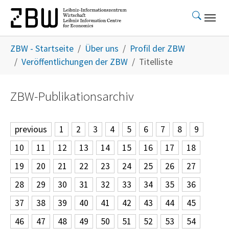
Skip to main content
You are here:
ZBW - Startseite
Über uns
Profil der ZBW
Veröffentlichungen der ZBW
Titelliste
ZBW-Publikationsarchiv
previous
1
2
3
4
5
6
7
8
9
10
11
12
13
14
15
16
17
18
19
20
21
22
23
24
25
26
27
28
29
30
31
32
33
34
35
36
37
38
39
40
41
42
43
44
45
46
47
48
49
50
51
52
53
54