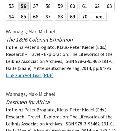
55
56
57
58
59
60
61
62
63
64
65
66
67
68
69
70
next
Wannags, Max-Michael
The 1896 Colonial Exhibition
In: Heinz Peter Brogiato, Klaus-Peter Kiedel (Eds.):
Research - Travel - Exploration: The Lifeworlds of the
Leibniz Association Archives, ISBN 978-3-95462-191-0,
Halle (Saale): Mitteldeutscher Verlag, 2014, pp. 94-95
Link zum Volltext (PDF)
Wannags, Max-Michael
Destined for Africa
In: Heinz Peter Brogiato, Klaus-Peter Kiedel (Eds.):
Research - Travel - Exploration: The Lifeworlds of the
Leibniz Association Archives, ISBN 978-3-95462-191-0,
Halle (Saale): Mitteldeutscher Verlag, 2014, pp. 142-143