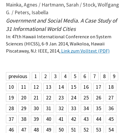
Mainka, Agnes / Hartmann, Sarah / Stock, Wolfgang
G. / Peters, Isabella
Government and Social Media. A Case Study of
31 Informational World Cities
In: 47th Hawaii International Conference on System
Sciences (HICSS), 6-9 Jan. 2014, Waikoloa, Hawaii
Piscataway, NJ: IEEE, 2014,
Link zum Volltext (PDF)
previous
1
2
3
4
5
6
7
8
9
10
11
12
13
14
15
16
17
18
19
20
21
22
23
24
25
26
27
28
29
30
31
32
33
34
35
36
37
38
39
40
41
42
43
44
45
46
47
48
49
50
51
52
53
54