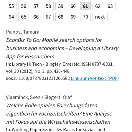
55
56
57
58
59
60
61
62
63
64
65
66
67
68
69
70
next
Pianos, Tamara
EconBiz To Go: Mobile search options for
business and economics – Developing a Library
App for Researchers
In: Library Hi Tech - Bingley: Emerald, ISSN 0737-8831,
Vol. 30 (2012), No. 3, pp. 436-448,
doi:10.1108/07378831211266582
Link zum Volltext (PDF)
Vlaeminck, Sven / Siegert, Olaf
Welche Rolle spielen Forschungsdaten
eigentlich für Fachzeitschriften? Eine Analyse
mit Fokus auf die Wirtschaftswissenschaften
In: Working Paper Series des Rates für Sozial- und