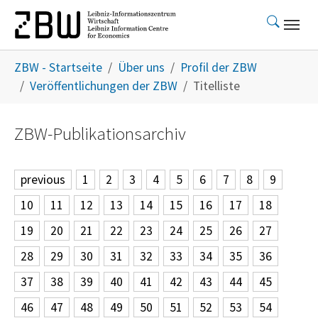
Skip to main content
You are here:
ZBW - Startseite
Über uns
Profil der ZBW
Veröffentlichungen der ZBW
Titelliste
ZBW-Publikationsarchiv
previous
1
2
3
4
5
6
7
8
9
10
11
12
13
14
15
16
17
18
19
20
21
22
23
24
25
26
27
28
29
30
31
32
33
34
35
36
37
38
39
40
41
42
43
44
45
46
47
48
49
50
51
52
53
54