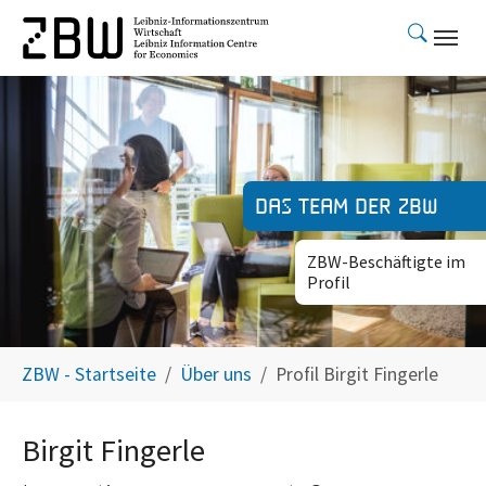
Skip to main content
Das Team der ZBW
ZBW-Beschäftigte im
Profil
You are here:
ZBW - Startseite
Über uns
Profil Birgit Fingerle
Birgit Fingerle