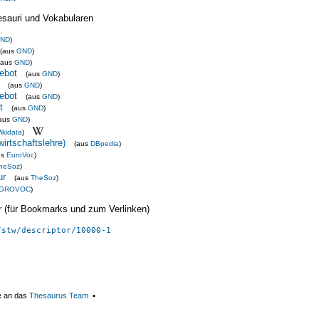
esauri und Vokabularen
ND
)
(aus
GND
)
(aus
GND
)
gebot
(aus
GND
)
(aus
GND
)
ebot
(aus
GND
)
t
(aus
GND
)
aus
GND
)
ikidata
)
irtschaftslehre)
(aus
DBpedia
)
us
EuroVoc
)
heSoz
)
ur
(aus
TheSoz
)
GROVOC
)
ier (für Bookmarks und zum Verlinken)
/stw/descriptor/10000-1
e an das
Thesaurus Team
▪