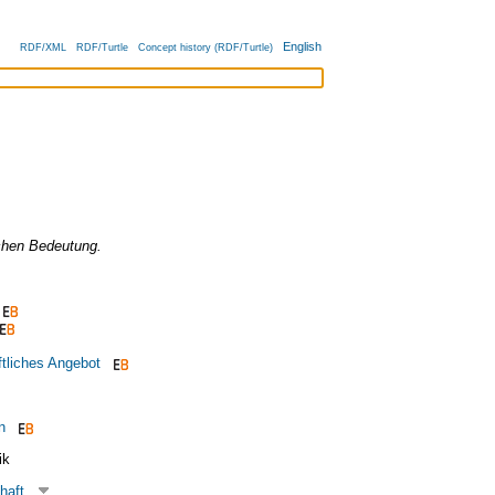
English
RDF/XML
RDF/Turtle
Concept history (RDF/Turtle)
chen Bedeutung.
tliches Angebot
n
ik
haft