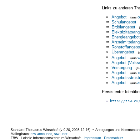
Links zu anderen Th
=
Angebot
(aus
G
≅
Schulangebot
≅
Erdölangebot
≅
Elektrizitätsan
≅
Energieangebot
≅
Arzneimittelang
≅
Rohstoffangebo
>
Überangebot
(
=
Angebot
(aus
W
=
Angebot (Volksw
=
Versorgung
(a
=
Angebot
(aus
T
~
Angebotsstrukt
=
Angebot
(aus
A
Persistenter Identif
http://zbw.eu
Standard-Thesaurus Wirtschaft (v
9.20
,
2025-12-16
) ▪ Anregungen und Kommentar
Mailinglisten:
stw-announce
,
stw-user
ZBW - Leibniz-Informationszentrum Wirtschaft
-
Impressum
-
Datenschutz