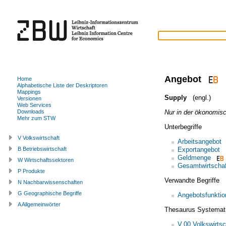
Angebot
Home
Alphabetische Liste der Deskriptoren
Mappings
Supply
(engl.)
Versionen
Web Services
Nur in der ökonomis
Downloads
Mehr zum STW
Unterbegriffe
V Volkswirtschaft
Arbeitsangebot
Exportangebot
B Betriebswirtschaft
Geldmenge
W Wirtschaftssektoren
Gesamtwirtschaf
P Produkte
Verwandte Begriffe
N Nachbarwissenschaften
G Geographische Begriffe
Angebotsfunktio
A Allgemeinwörter
Thesaurus Systemat
V.00 Volkswirtsc