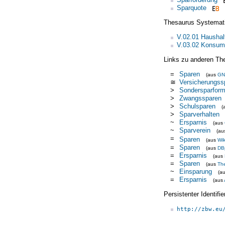
Sparquote
Thesaurus Systemat
V.02.01 Hausha
V.03.02 Konsum
Links zu anderen Th
=
Sparen
(aus
GN
≅
Versicherungss
>
Sondersparfor
>
Zwangssparen
>
Schulsparen
(
>
Sparverhalten
~
Ersparnis
(aus
~
Sparverein
(a
=
Sparen
(aus
Wik
=
Sparen
(aus
DB
=
Ersparnis
(aus
=
Sparen
(aus
Th
~
Einsparung
(a
=
Ersparnis
(aus
Persistenter Identif
http://zbw.eu