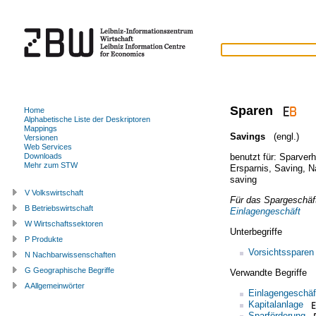
Sparen
Home
Alphabetische Liste der Deskriptoren
Mappings
Savings
(engl.)
Versionen
Web Services
benutzt für:
Sparverh
Downloads
Mehr zum STW
Ersparnis
,
Saving
,
N
saving
V Volkswirtschaft
Für das Spargeschäft
B Betriebswirtschaft
Einlagengeschäft
W Wirtschaftssektoren
Unterbegriffe
P Produkte
Vorsichtssparen
N Nachbarwissenschaften
G Geographische Begriffe
Verwandte Begriffe
A Allgemeinwörter
Einlagengeschäf
Kapitalanlage
Sparförderung