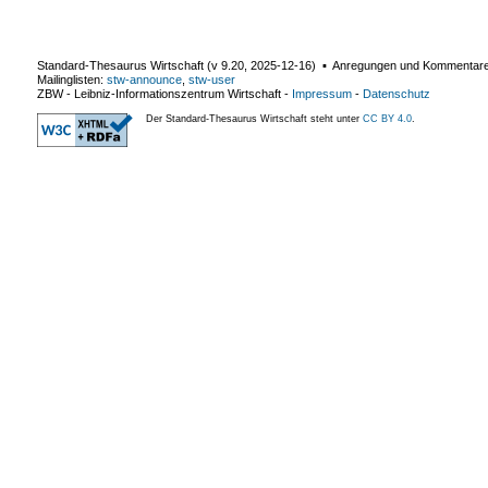
Standard-Thesaurus Wirtschaft (v
9.20
,
2025-12-16
) ▪ Anregungen und Kommentar
Mailinglisten:
stw-announce
,
stw-user
ZBW - Leibniz-Informationszentrum Wirtschaft
-
Impressum
-
Datenschutz
Der Standard-Thesaurus Wirtschaft steht unter
CC BY 4.0
.