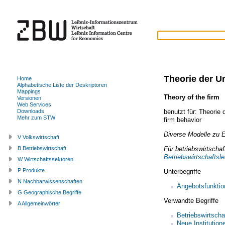
Theorie der 
Home
Alphabetische Liste der Deskriptoren
Mappings
Theory of the firm
(
Versionen
Web Services
benutzt für:
Theorie 
Downloads
Mehr zum STW
firm behavior
Diverse Modelle zu 
V Volkswirtschaft
Für betriebswirtscha
B Betriebswirtschaft
Betriebswirtschaftsle
W Wirtschaftssektoren
P Produkte
Unterbegriffe
N Nachbarwissenschaften
Angebotsfunktio
G Geographische Begriffe
Verwandte Begriffe
A Allgemeinwörter
Betriebswirtscha
Neue Institutio