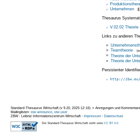
Produktionstheor
Unternehmen
Thesaurus Systemat
V.02.02 Theorie
Links zu anderen Th
=
Unternehmensth
>
Teamtheorie
(
=
Theorie der Un
=
Theorie der Un
Persistenter Identif
http://zbw.eu
Standard-Thesaurus Wirtschaft (v
9.20
,
2025-12-16
) ▪ Anregungen und Kommentar
Mailinglisten:
stw-announce
,
stw-user
ZBW - Leibniz-Informationszentrum Wirtschaft
-
Impressum
-
Datenschutz
Der Standard-Thesaurus Wirtschaft steht unter
CC BY 4.0
.