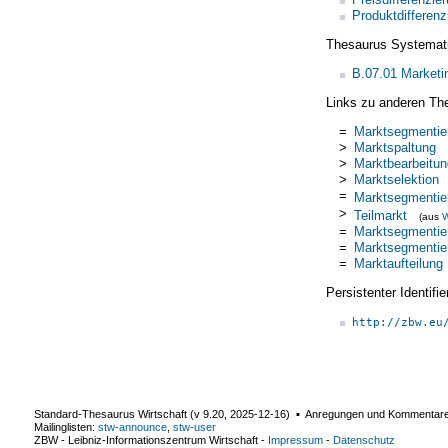
Produktdifferenz
Thesaurus Systemat
B.07.01 Market
Links zu anderen Th
=
Marktsegmentie
>
Marktspaltung
>
Marktbearbeitun
>
Marktselektion
=
Marktsegmentie
>
Teilmarkt
(aus
W
=
Marktsegmentie
=
Marktsegmentie
=
Marktaufteilung
Persistenter Identif
http://zbw.eu
Standard-Thesaurus Wirtschaft (v
9.20
,
2025-12-16
) ▪ Anregungen und Kommentar
Mailinglisten:
stw-announce
,
stw-user
ZBW - Leibniz-Informationszentrum Wirtschaft
-
Impressum
-
Datenschutz