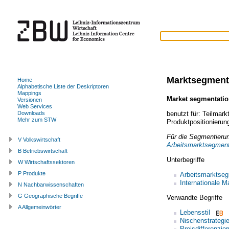
Marktsegment
Home
Alphabetische Liste der Deskriptoren
Mappings
Market segmentati
Versionen
Web Services
benutzt für:
Teilmark
Downloads
Mehr zum STW
Produktpositionierun
Für die Segmentieru
V Volkswirtschaft
Arbeitsmarktsegment
B Betriebswirtschaft
Unterbegriffe
W Wirtschaftssektoren
P Produkte
Arbeitsmarktseg
Internationale 
N Nachbarwissenschaften
G Geographische Begriffe
Verwandte Begriffe
A Allgemeinwörter
Lebensstil
Nischenstrategi
Preisdifferenzie