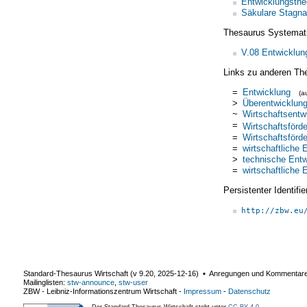
Entwicklungsthe
Säkulare Stagna
Thesaurus Systemat
V.08 Entwicklu
Links zu anderen Th
=
Entwicklung
(a
>
Überentwicklun
~
Wirtschaftsentw
=
Wirtschaftsförd
=
Wirtschaftsförd
=
wirtschaftliche 
>
technische Entw
=
wirtschaftliche 
Persistenter Identif
http://zbw.eu
Standard-Thesaurus Wirtschaft (v
9.20
,
2025-12-16
) ▪ Anregungen und Kommentar
Mailinglisten:
stw-announce
,
stw-user
ZBW - Leibniz-Informationszentrum Wirtschaft
-
Impressum
-
Datenschutz
Der Standard-Thesaurus Wirtschaft steht unter
CC BY 4.0
.