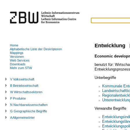
Entwicklung
Home
Alphabetische Liste der Deskriptoren
Mappings
Economic develop
Versionen
Web Services
benutzt für:
Wirtscha
Downloads
Mehr zum STW
Entwicklungsprozes
Unterbegriffe
V Volkswirtschaft
Kommunale Entw
B Betriebswirtschaft
Landwirtschaftli
W Wirtschaftssektoren
Regionalentwick
P Produkte
Unterentwicklun
N Nachbarwissenschaften
Verwandte Begriffe
G Geographische Begriffe
Entwicklungsindi
A Allgemeinwörter
Entwicklungslän
Entwicklungspoli