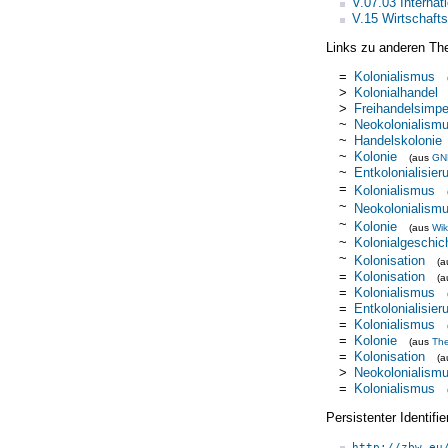
V.07.03 Internat
V.15 Wirtschaft
Links zu anderen Th
=
Kolonialismus
>
Kolonialhandel
>
Freihandelsimpe
~
Neokolonialism
~
Handelskolonie
~
Kolonie
(aus
GN
~
Entkolonialisier
=
Kolonialismus
~
Neokolonialism
~
Kolonie
(aus
Wik
~
Kolonialgeschic
~
Kolonisation
(
=
Kolonisation
(
=
Kolonialismus
=
Entkolonialisier
=
Kolonialismus
=
Kolonie
(aus
Th
=
Kolonisation
(
>
Neokolonialism
=
Kolonialismus
Persistenter Identif
http://zbw.eu