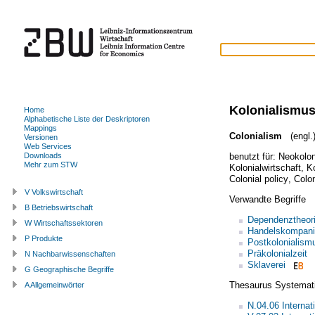
Kolonialismu
Home
Alphabetische Liste der Deskriptoren
Mappings
Colonialism
(engl.
Versionen
Web Services
benutzt für:
Neokolon
Downloads
Mehr zum STW
Kolonialwirtschaft
,
Ko
Colonial policy
,
Colo
V Volkswirtschaft
Verwandte Begriffe
B Betriebswirtschaft
Dependenztheor
W Wirtschaftssektoren
Handelskompan
P Produkte
Postkolonialism
Präkolonialzeit
N Nachbarwissenschaften
Sklaverei
G Geographische Begriffe
Thesaurus Systemat
A Allgemeinwörter
N.04.06 Internat