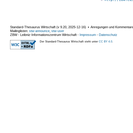
Standard-Thesaurus Wirtschaft (v
9.20
,
2025-12-16
) ▪ Anregungen und Kommentar
Mailinglisten:
stw-announce
,
stw-user
ZBW - Leibniz-Informationszentrum Wirtschaft
-
Impressum
-
Datenschutz
Der Standard-Thesaurus Wirtschaft steht unter
CC BY 4.0
.