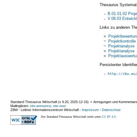
Thesaurus Systemat
B.01.01.02 Pro
V.08.03 Entwickl
Links zu anderen Th
=
Projektbewertun
~
Projektkontrolle
~
Projektanalyse
=
Projektanalyse
=
Projektauswert
Persistenter Identif
http://zbw.eu
Standard-Thesaurus Wirtschaft (v
9.20
,
2025-12-16
) ▪ Anregungen und Kommentar
Mailinglisten:
stw-announce
,
stw-user
ZBW - Leibniz-Informationszentrum Wirtschaft
-
Impressum
-
Datenschutz
Der Standard-Thesaurus Wirtschaft steht unter
CC BY 4.0
.