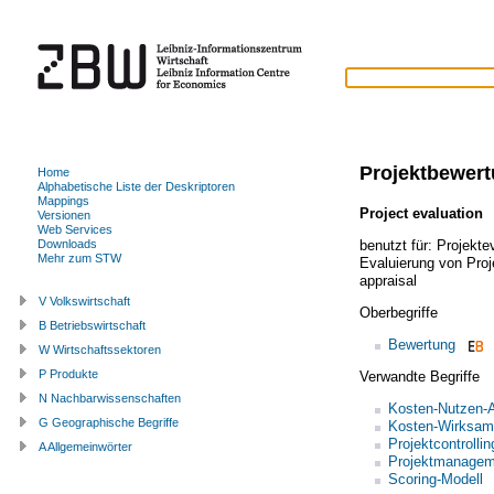
Projektbewer
Home
Alphabetische Liste der Deskriptoren
Mappings
Project evaluation
Versionen
Web Services
benutzt für:
Projekte
Downloads
Mehr zum STW
Evaluierung von Proj
appraisal
V Volkswirtschaft
Oberbegriffe
B Betriebswirtschaft
Bewertung
W Wirtschaftssektoren
P Produkte
Verwandte Begriffe
N Nachbarwissenschaften
Kosten-Nutzen-
G Geographische Begriffe
Kosten-Wirksam
Projektcontrollin
A Allgemeinwörter
Projektmanagem
Scoring-Modell