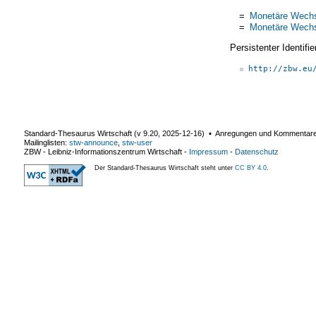
=
Monetäre Wechs
=
Monetäre Wechs
Persistenter Identif
http://zbw.eu
Standard-Thesaurus Wirtschaft (v
9.20
,
2025-12-16
) ▪ Anregungen und Kommentar
Mailinglisten:
stw-announce
,
stw-user
ZBW - Leibniz-Informationszentrum Wirtschaft
-
Impressum
-
Datenschutz
Der Standard-Thesaurus Wirtschaft steht unter
CC BY 4.0
.