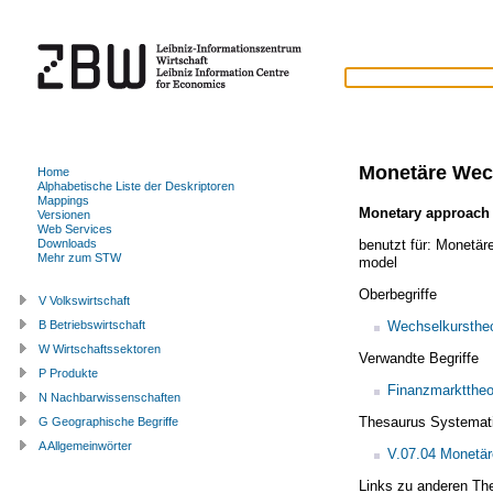
Monetäre Wec
Home
Alphabetische Liste der Deskriptoren
Mappings
Monetary approach 
Versionen
Web Services
benutzt für:
Monetär
Downloads
Mehr zum STW
model
Oberbegriffe
V Volkswirtschaft
Wechselkurstheo
B Betriebswirtschaft
W Wirtschaftssektoren
Verwandte Begriffe
P Produkte
Finanzmarkttheo
N Nachbarwissenschaften
Thesaurus Systemat
G Geographische Begriffe
A Allgemeinwörter
V.07.04 Monetär
Links zu anderen Th