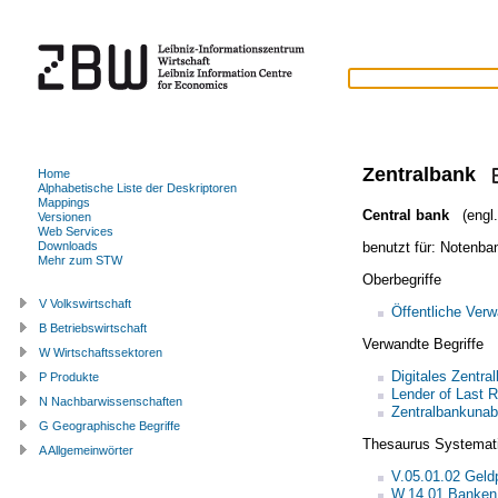
Zentralbank
Home
Alphabetische Liste der Deskriptoren
Mappings
Central bank
(engl.
Versionen
Web Services
benutzt für:
Notenba
Downloads
Mehr zum STW
Oberbegriffe
V Volkswirtschaft
Öffentliche Verw
B Betriebswirtschaft
Verwandte Begriffe
W Wirtschaftssektoren
Digitales Zentra
P Produkte
Lender of Last R
N Nachbarwissenschaften
Zentralbankunab
G Geographische Begriffe
Thesaurus Systemat
A Allgemeinwörter
V.05.01.02 Geldp
W.14.01 Banken