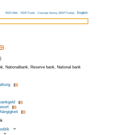
English
RDF/XML
RDF/Turtle
Concept history (RDF/Turtle)
)
nk
,
Nationalbank
,
Reserve bank
,
National bank
altung
lbankgeld
esort
hängigkeit
ik
olitik