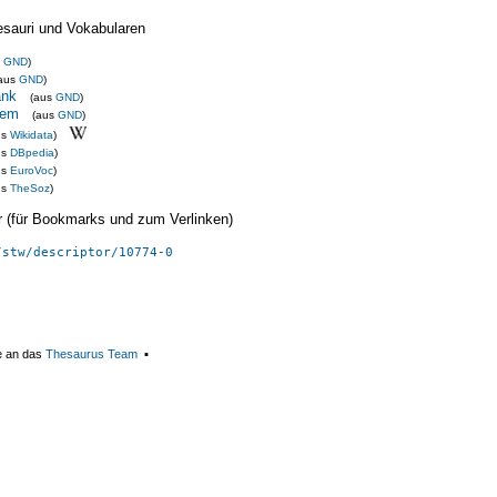
esauri und Vokabularen
s
GND
)
aus
GND
)
ank
(aus
GND
)
tem
(aus
GND
)
us
Wikidata
)
us
DBpedia
)
us
EuroVoc
)
us
TheSoz
)
ier (für Bookmarks und zum Verlinken)
/stw/descriptor/10774-0
e an das
Thesaurus Team
▪