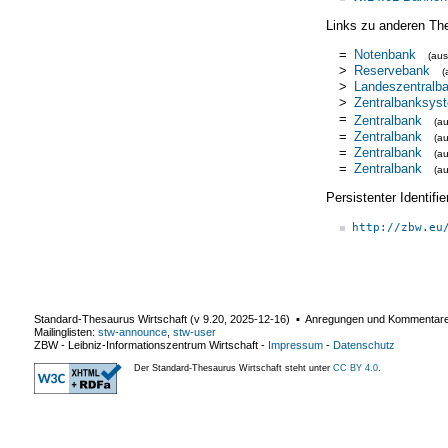
Links zu anderen Th
=
Notenbank
(au
>
Reservebank
(
>
Landeszentralb
>
Zentralbanksys
=
Zentralbank
(a
=
Zentralbank
(a
=
Zentralbank
(a
=
Zentralbank
(a
Persistenter Identif
http://zbw.eu
Standard-Thesaurus Wirtschaft (v
9.20
,
2025-12-16
) ▪ Anregungen und Kommentar
Mailinglisten:
stw-announce
,
stw-user
ZBW - Leibniz-Informationszentrum Wirtschaft
-
Impressum
-
Datenschutz
Der Standard-Thesaurus Wirtschaft steht unter
CC BY 4.0
.