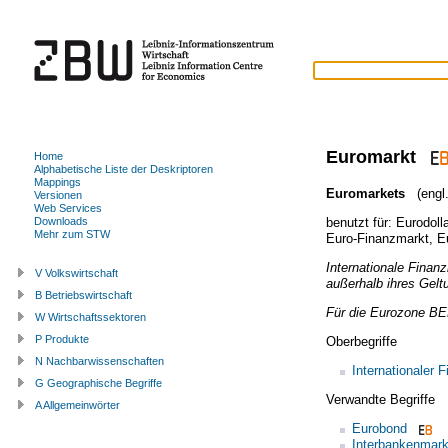
Euromarkt
Home
Alphabetische Liste der Deskriptoren
Mappings
Euromarkets
(engl.
Versionen
Web Services
benutzt für:
Eurodoll
Downloads
Mehr zum STW
Euro-Finanzmarkt
,
E
Internationale Finan
V Volkswirtschaft
außerhalb ihres Gelt
B Betriebswirtschaft
Für die Eurozone
BE
W Wirtschaftssektoren
P Produkte
Oberbegriffe
N Nachbarwissenschaften
Internationaler 
G Geographische Begriffe
Verwandte Begriffe
A Allgemeinwörter
Eurobond
Interbankenmark