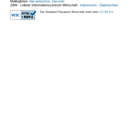
Mailinglisten:
stw-announce
,
stw-user
ZBW - Leibniz-Informationszentrum Wirtschaft
-
Impressum
-
Datenschutz
Der Standard-Thesaurus Wirtschaft steht unter
CC BY 4.0
.