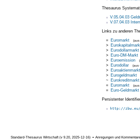
Thesaurus Systemat
V.05.04.03 Geld
V.07.04.03 Inter
Links zu anderen Th
=
Euromarkt
(au
>
Eurokapitalmark
>
Eurodollarmarkt
>
Euro-DM-Markt
>
Euroemission
>
Eurodollar
(aus
>
Euroaktienmark
>
Eurogeldmarkt
~
Eurokreditmarkt
=
Euromarkt
(au
=
Euro-Geldmarkt
Persistenter Identif
http://zbw.eu
Standard-Thesaurus Wirtschaft (v
9.20
,
2025-12-16
) ▪ Anregungen und Kommentar