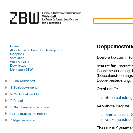
Doppelbesteu
Home
Alphabetische Liste der Deskriptoren
Mappings
Double taxation
(en
Versionen
Web Services
benutzt für:
Internat
Downloads
Mehr zum STW
Doppelbesteuerung
,
(Doppelbesteuerun
Doppelbesteuerung
,
V Volkswirtschaft
B Betriebswirtschaft
Oberbegriffe
W Wirtschaftssektoren
Steuerbelastung
P Produkte
Verwandte Begriffe
N Nachbarwissenschaften
G Geographische Begriffe
Internationales 
Konzernbesteue
A Allgemeinwörter
Thesaurus Systemat