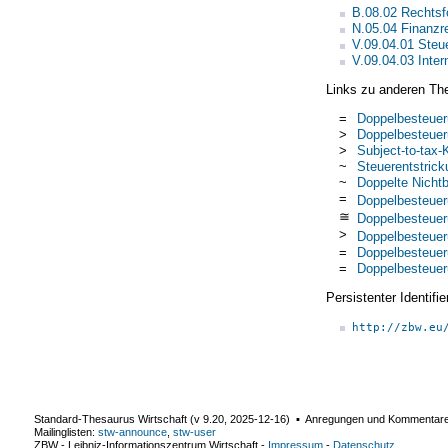
B.08.02 Rechtsf
N.05.04 Finanzr
V.09.04.01 Steue
V.09.04.03 Inter
Links zu anderen Th
=
Doppelbesteue
>
Doppelbesteue
>
Subject-to-tax-
~
Steuerentstrick
~
Doppelte Nicht
=
Doppelbesteue
≅
Doppelbesteue
>
Doppelbesteue
=
Doppelbesteue
=
Doppelbesteue
Persistenter Identif
http://zbw.eu
Standard-Thesaurus Wirtschaft (v
9.20
,
2025-12-16
) ▪ Anregungen und Kommentar
Mailinglisten:
stw-announce
,
stw-user
ZBW - Leibniz-Informationszentrum Wirtschaft
-
Impressum
-
Datenschutz