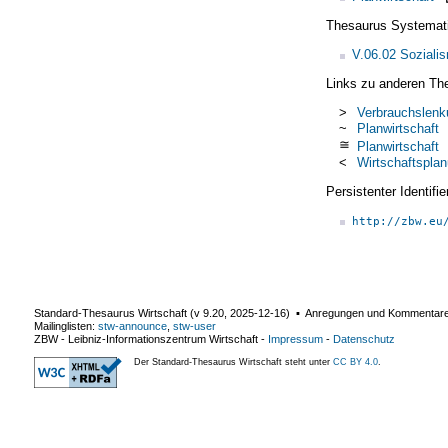
Thesaurus Systemat
V.06.02 Soziali
Links zu anderen Th
>
Verbrauchslenk
~
Planwirtschaft
≅
Planwirtschaft
<
Wirtschaftspla
Persistenter Identif
http://zbw.eu
Standard-Thesaurus Wirtschaft (v
9.20
,
2025-12-16
) ▪ Anregungen und Kommentar
Mailinglisten:
stw-announce
,
stw-user
ZBW - Leibniz-Informationszentrum Wirtschaft
-
Impressum
-
Datenschutz
Der Standard-Thesaurus Wirtschaft steht unter
CC BY 4.0
.