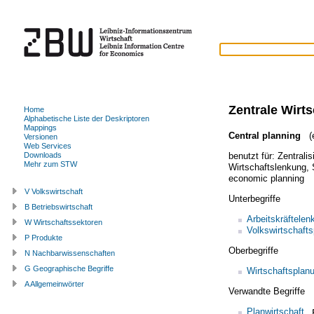
Zentrale Wirt
Home
Alphabetische Liste der Deskriptoren
Mappings
Central planning
(e
Versionen
Web Services
benutzt für:
Zentrali
Downloads
Mehr zum STW
Wirtschaftslenkung
,
economic planning
V Volkswirtschaft
Unterbegriffe
B Betriebswirtschaft
Arbeitskräftelen
W Wirtschaftssektoren
Volkswirtschafts
P Produkte
Oberbegriffe
N Nachbarwissenschaften
G Geographische Begriffe
Wirtschaftsplan
A Allgemeinwörter
Verwandte Begriffe
Planwirtschaft