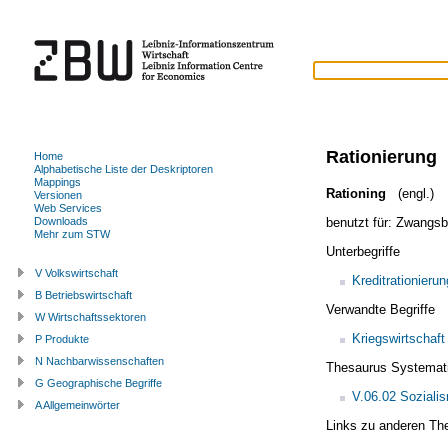
Rationierung
Home
Alphabetische Liste der Deskriptoren
Mappings
Rationing
(engl.)
Versionen
Web Services
benutzt für:
Zwangsbe
Downloads
Mehr zum STW
Unterbegriffe
V Volkswirtschaft
Kreditrationierun
B Betriebswirtschaft
Verwandte Begriffe
W Wirtschaftssektoren
Kriegswirtschaft
P Produkte
N Nachbarwissenschaften
Thesaurus Systemat
G Geographische Begriffe
V.06.02 Soziali
A Allgemeinwörter
Links zu anderen Th