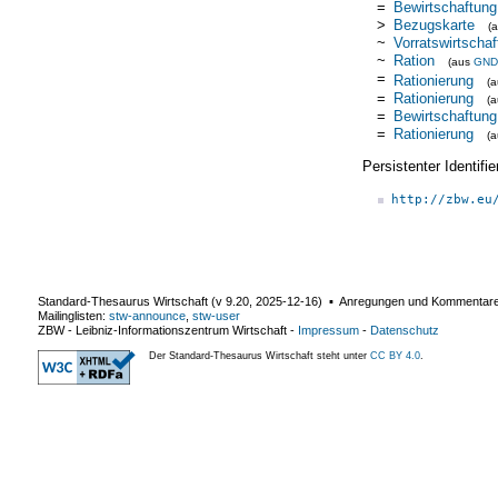
=
Bewirtschaftung
>
Bezugskarte
(
~
Vorratswirtschaf
~
Ration
(aus
GND
=
Rationierung
(
=
Rationierung
(
=
Bewirtschaftung
=
Rationierung
(
Persistenter Identif
http://zbw.eu
Standard-Thesaurus Wirtschaft (v
9.20
,
2025-12-16
) ▪ Anregungen und Kommentar
Mailinglisten:
stw-announce
,
stw-user
ZBW - Leibniz-Informationszentrum Wirtschaft
-
Impressum
-
Datenschutz
Der Standard-Thesaurus Wirtschaft steht unter
CC BY 4.0
.