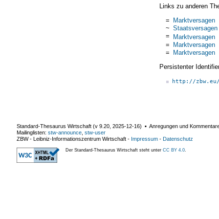
Links zu anderen Th
=
Marktversagen
~
Staatsversagen
=
Marktversagen
=
Marktversagen
=
Marktversagen
Persistenter Identif
http://zbw.eu
Standard-Thesaurus Wirtschaft (v
9.20
,
2025-12-16
) ▪ Anregungen und Kommentar
Mailinglisten:
stw-announce
,
stw-user
ZBW - Leibniz-Informationszentrum Wirtschaft
-
Impressum
-
Datenschutz
Der Standard-Thesaurus Wirtschaft steht unter
CC BY 4.0
.