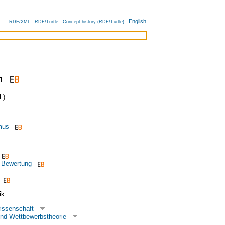
English
RDF/XML
RDF/Turtle
Concept history (RDF/Turtle)
n
.)
mus
e Bewertung
ik
issenschaft
und Wettbewerbstheorie