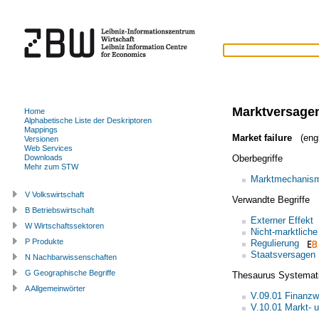
Marktversage
Home
Alphabetische Liste der Deskriptoren
Mappings
Market failure
(engl
Versionen
Web Services
Oberbegriffe
Downloads
Mehr zum STW
Marktmechanis
V Volkswirtschaft
Verwandte Begriffe
B Betriebswirtschaft
Externer Effekt
W Wirtschaftssektoren
Nicht-marktlich
P Produkte
Regulierung
Staatsversagen
N Nachbarwissenschaften
G Geographische Begriffe
Thesaurus Systemat
A Allgemeinwörter
V.09.01 Finanzw
V.10.01 Markt- 