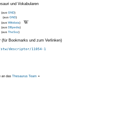
esauri und Vokabularen
(aus
GND
)
(aus
GND
)
(aus
Wikidata
)
(aus
DBpedia
)
(aus
TheSoz
)
ier (für Bookmarks und zum Verlinken)
/stw/descriptor/11054-1
e an das
Thesaurus Team
▪