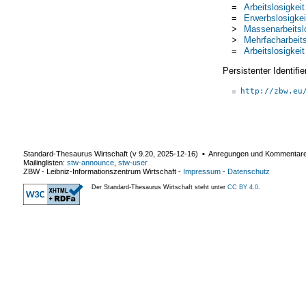
=
Arbeitslosigkeit
=
Erwerbslosigkei
>
Massenarbeitslo
>
Mehrfacharbeits
=
Arbeitslosigkeit
Persistenter Identif
http://zbw.eu
Standard-Thesaurus Wirtschaft (v
9.20
,
2025-12-16
) ▪ Anregungen und Kommentar
Mailinglisten:
stw-announce
,
stw-user
ZBW - Leibniz-Informationszentrum Wirtschaft
-
Impressum
-
Datenschutz
Der Standard-Thesaurus Wirtschaft steht unter
CC BY 4.0
.