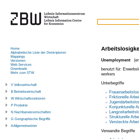
Arbeitslosigke
Home
Alphabetische Liste der Deskriptoren
Mappings
Unemployment
(en
Versionen
Web Services
benutzt für:
Erwerbsl
Downloads
Mehr zum STW
workers
Unterbegriffe
V Volkswirtschaft
Frauenarbeitslos
B Betriebswirtschaft
Friktionelle Arbe
W Wirtschaftssektoren
Jugendarbeitslos
P Produkte
Konjunkturelle Ar
Langzeitarbeitsl
N Nachbarwissenschaften
Strukturelle Arbe
G Geographische Begriffe
Versteckte Arbei
A Allgemeinwörter
Verwandte Begriffe