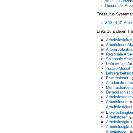
Arbeitslosenver
Theorie der Arbei
Thesaurus Systemat
V.13.01.01 Arbei
Links zu anderen Th
=
Arbeitslosigkeit
≅
Arbeitsloser A
≅
Älterer Arbeitsl
≅
Regionale Arbei
>
Saisonale Arbei
>
Unfreiwillige Ar
>
Todaro-Modell
>
Lehrerarbeitslos
>
Erwerbsloser
>
Akademikerarbei
>
Mehrfacharbeits
>
Demographische
>
Arbeitslosenbe
~
Arbeitsloser
(
=
Arbeitslosigkeit
≅
Erwerbslosigkei
>
Arbeitsloser
(
=
Arbeitslosigkeit
=
Arbeitslosigkeit
=
Arbeitsloser
(