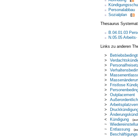
Kündigungsschu
Personalabbau
Sozialplan
Thesaurus Systemat
B.04.01.03 Pers
N.05.05 Arbeits-
Links zu anderen Th
>
Betriebsbeding
>
Verdachtskündi
>
Personalfreiset
>
Verhaltensbedi
>
Massenentlass
>
Massenänderun
>
Fristlose Kündi
>
Personenbeding
>
Outplacement
>
Außerordentlic
>
Arbeitsplatzver
>
Druckkündigun
>
Änderungskünd
<
Kündigung
(au
~
Wiedereinstellu
~
Entlassung
(a
~
Beschäftigungs