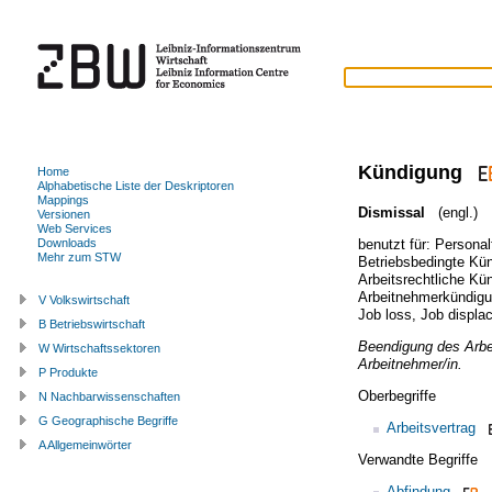
Kündigung
Home
Alphabetische Liste der Deskriptoren
Mappings
Dismissal
(engl.)
Versionen
Web Services
benutzt für:
Personal
Downloads
Mehr zum STW
Betriebsbedingte Kü
Arbeitsrechtliche Kü
Arbeitnehmerkündig
V Volkswirtschaft
Job loss
,
Job displa
B Betriebswirtschaft
Beendigung des Arbei
W Wirtschaftssektoren
Arbeitnehmer/in.
P Produkte
Oberbegriffe
N Nachbarwissenschaften
G Geographische Begriffe
Arbeitsvertrag
A Allgemeinwörter
Verwandte Begriffe
Abfindung