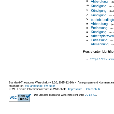
=
Abberufung
(a
≅
Kündigung
(au
>
Kündigung
(au
>
Kündigung
(au
>
betriebsbeding
=
Abberufung
(a
=
Entlassung
(a
=
Kündigung
(au
=
Arbeitsplatzverl
=
Entlassung
(a
~
Abmahnung
(
Persistenter Identif
http://zbw.eu
Standard-Thesaurus Wirtschaft (v
9.20
,
2025-12-16
) ▪ Anregungen und Kommentar
Mailinglisten:
stw-announce
,
stw-user
ZBW - Leibniz-Informationszentrum Wirtschaft
-
Impressum
-
Datenschutz
Der Standard-Thesaurus Wirtschaft steht unter
CC BY 4.0
.