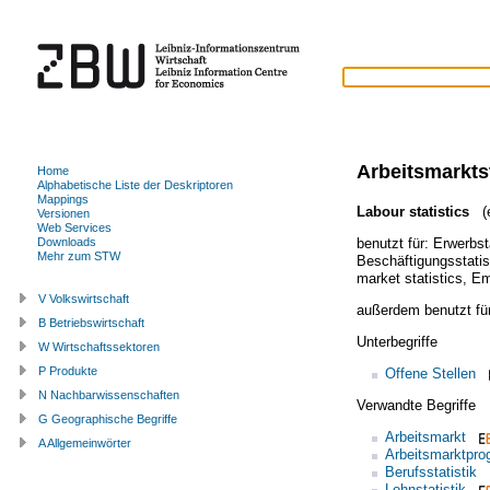
Arbeitsmarktst
Home
Alphabetische Liste der Deskriptoren
Mappings
Labour statistics
(e
Versionen
Web Services
benutzt für:
Erwerbstä
Downloads
Mehr zum STW
Beschäftigungsstatis
market statistics
,
Em
V Volkswirtschaft
außerdem benutzt fü
B Betriebswirtschaft
Unterbegriffe
W Wirtschaftssektoren
P Produkte
Offene Stellen
N Nachbarwissenschaften
Verwandte Begriffe
G Geographische Begriffe
Arbeitsmarkt
A Allgemeinwörter
Arbeitsmarktpro
Berufsstatistik
Lohnstatistik