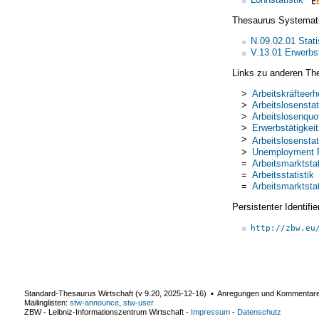
Thesaurus Systemat
N.09.02.01 Stati
V.13.01 Erwerbst
Links zu anderen Th
>
Arbeitskräfteer
>
Arbeitslosenstat
>
Arbeitslosenquo
>
Erwerbstätigkeit
>
Arbeitslosenstat
>
Unemployment 
=
Arbeitsmarktstat
=
Arbeitsstatistik
=
Arbeitsmarktstat
Persistenter Identif
http://zbw.eu
Standard-Thesaurus Wirtschaft (v
9.20
,
2025-12-16
) ▪ Anregungen und Kommentar
Mailinglisten:
stw-announce
,
stw-user
ZBW - Leibniz-Informationszentrum Wirtschaft
-
Impressum
-
Datenschutz