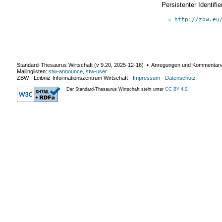
Persistenter Identif
http://zbw.eu
Standard-Thesaurus Wirtschaft (v
9.20
,
2025-12-16
) ▪ Anregungen und Kommentar
Mailinglisten:
stw-announce
,
stw-user
ZBW - Leibniz-Informationszentrum Wirtschaft
-
Impressum
-
Datenschutz
Der Standard-Thesaurus Wirtschaft steht unter
CC BY 4.0
.