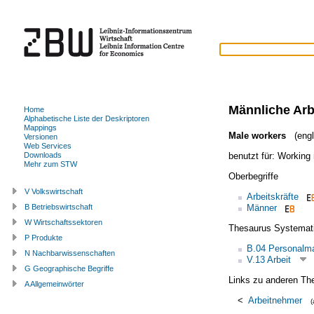
Männliche Arb
Home
Alphabetische Liste der Deskriptoren
Mappings
Male workers
(engl
Versionen
Web Services
benutzt für:
Working
Downloads
Mehr zum STW
Oberbegriffe
V Volkswirtschaft
Arbeitskräfte
Männer
B Betriebswirtschaft
W Wirtschaftssektoren
Thesaurus Systemat
P Produkte
B.04 Personalm
N Nachbarwissenschaften
V.13 Arbeit
G Geographische Begriffe
Links zu anderen Th
A Allgemeinwörter
<
Arbeitnehmer