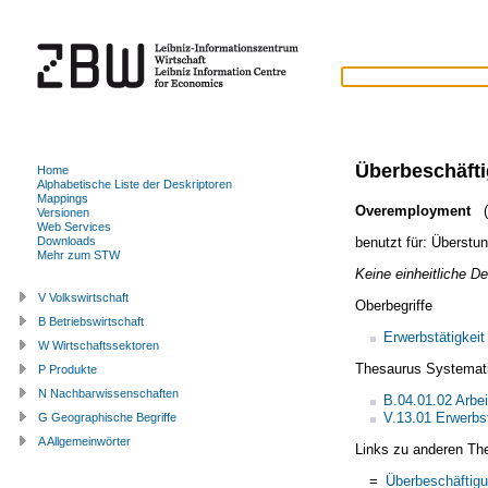
Überbeschäft
Home
Alphabetische Liste der Deskriptoren
Mappings
Overemployment
(
Versionen
Web Services
benutzt für:
Überstu
Downloads
Mehr zum STW
Keine einheitliche Def
V Volkswirtschaft
Oberbegriffe
B Betriebswirtschaft
Erwerbstätigkeit
W Wirtschaftssektoren
Thesaurus Systemat
P Produkte
N Nachbarwissenschaften
B.04.01.02 Arbei
V.13.01 Erwerbst
G Geographische Begriffe
A Allgemeinwörter
Links zu anderen Th
=
Überbeschäftig