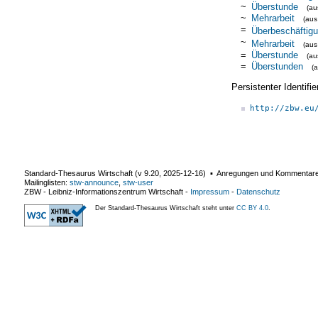
~
Überstunde
(a
~
Mehrarbeit
(au
=
Überbeschäftig
~
Mehrarbeit
(au
=
Überstunde
(a
=
Überstunden
(
Persistenter Identif
http://zbw.eu
Standard-Thesaurus Wirtschaft (v
9.20
,
2025-12-16
) ▪ Anregungen und Kommentar
Mailinglisten:
stw-announce
,
stw-user
ZBW - Leibniz-Informationszentrum Wirtschaft
-
Impressum
-
Datenschutz
Der Standard-Thesaurus Wirtschaft steht unter
CC BY 4.0
.