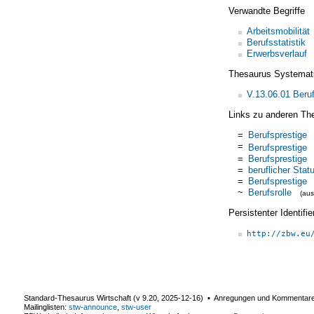
Verwandte Begriffe
Arbeitsmobilität
Berufsstatistik
Erwerbsverlauf
Thesaurus Systemat
V.13.06.01 Beruf
Links zu anderen Th
=
Berufsprestige
=
Berufsprestige
=
Berufsprestige
=
beruflicher Stat
=
Berufsprestige
~
Berufsrolle
(au
Persistenter Identif
http://zbw.eu
Standard-Thesaurus Wirtschaft (v
9.20
,
2025-12-16
) ▪ Anregungen und Kommentar
Mailinglisten:
stw-announce
,
stw-user