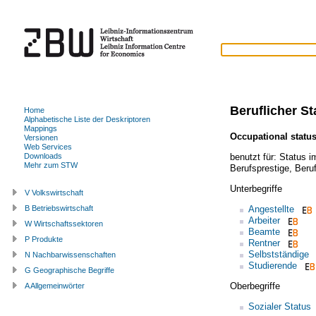
Beruflicher St
Home
Alphabetische Liste der Deskriptoren
Mappings
Occupational statu
Versionen
Web Services
benutzt für:
Status i
Downloads
Mehr zum STW
Berufsprestige
,
Beruf
Unterbegriffe
V Volkswirtschaft
Angestellte
B Betriebswirtschaft
Arbeiter
W Wirtschaftssektoren
Beamte
P Produkte
Rentner
Selbstständige
N Nachbarwissenschaften
Studierende
G Geographische Begriffe
Oberbegriffe
A Allgemeinwörter
Sozialer Status