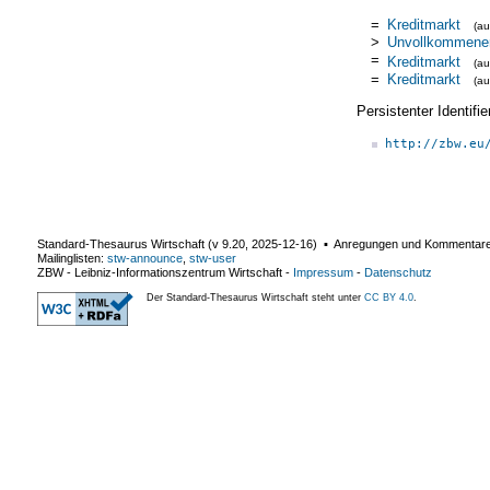
=
Kreditmarkt
(a
>
Unvollkommener
=
Kreditmarkt
(a
=
Kreditmarkt
(a
Persistenter Identif
http://zbw.eu
Standard-Thesaurus Wirtschaft (v
9.20
,
2025-12-16
) ▪ Anregungen und Kommentar
Mailinglisten:
stw-announce
,
stw-user
ZBW - Leibniz-Informationszentrum Wirtschaft
-
Impressum
-
Datenschutz
Der Standard-Thesaurus Wirtschaft steht unter
CC BY 4.0
.