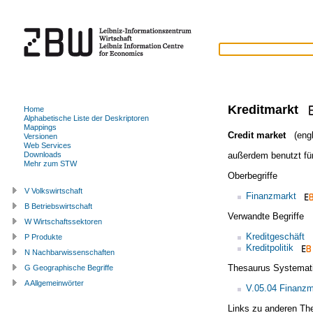
Kreditmarkt
Home
Alphabetische Liste der Deskriptoren
Mappings
Credit market
(engl
Versionen
Web Services
außerdem benutzt fü
Downloads
Mehr zum STW
Oberbegriffe
V Volkswirtschaft
Finanzmarkt
B Betriebswirtschaft
Verwandte Begriffe
W Wirtschaftssektoren
Kreditgeschäft
P Produkte
Kreditpolitik
N Nachbarwissenschaften
Thesaurus Systemat
G Geographische Begriffe
A Allgemeinwörter
V.05.04 Finanzm
Links zu anderen Th