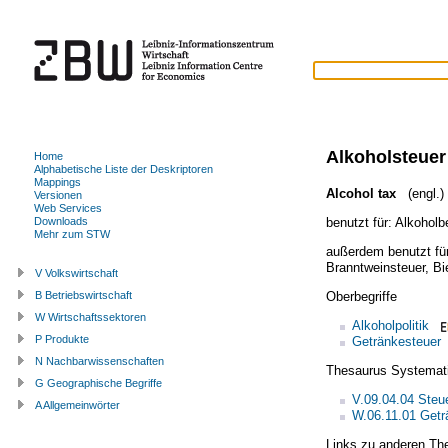
Alkoholsteuer
Home
Alphabetische Liste der Deskriptoren
Mappings
Alcohol tax
(engl.)
Versionen
Web Services
benutzt für:
Alkoholb
Downloads
Mehr zum STW
außerdem benutzt fü
Branntweinsteuer
,
Bi
V Volkswirtschaft
Oberbegriffe
B Betriebswirtschaft
W Wirtschaftssektoren
Alkoholpolitik
P Produkte
Getränkesteuer
N Nachbarwissenschaften
Thesaurus Systemat
G Geographische Begriffe
V.09.04.04 Steu
A Allgemeinwörter
W.06.11.01 Getr
Links zu anderen Th