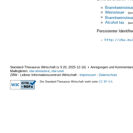
=
Branntweinsteue
>
Weinsteuer
(a
=
Branntweinsteue
=
Alcohol tax
(a
Persistenter Identif
http://zbw.eu
Standard-Thesaurus Wirtschaft (v
9.20
,
2025-12-16
) ▪ Anregungen und Kommentar
Mailinglisten:
stw-announce
,
stw-user
ZBW - Leibniz-Informationszentrum Wirtschaft
-
Impressum
-
Datenschutz
Der Standard-Thesaurus Wirtschaft steht unter
CC BY 4.0
.