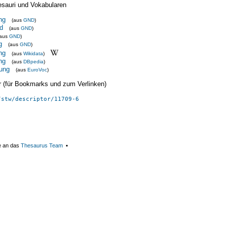
esauri und Vokabularen
ng
(aus
GND
)
d
(aus
GND
)
(aus
GND
)
g
(aus
GND
)
ng
(aus
Wikidata
)
ng
(aus
DBpedia
)
ung
(aus
EuroVoc
)
ier (für Bookmarks und zum Verlinken)
/stw/descriptor/11709-6
e an das
Thesaurus Team
▪