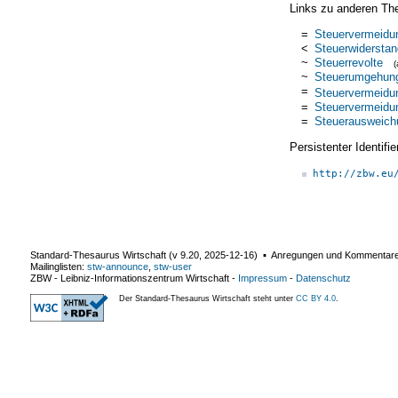
Links zu anderen Th
=
Steuervermeidu
<
Steuerwiderstan
~
Steuerrevolte
~
Steuerumgehun
=
Steuervermeidu
=
Steuervermeidu
=
Steuerausweich
Persistenter Identif
http://zbw.eu
Standard-Thesaurus Wirtschaft (v
9.20
,
2025-12-16
) ▪ Anregungen und Kommentar
Mailinglisten:
stw-announce
,
stw-user
ZBW - Leibniz-Informationszentrum Wirtschaft
-
Impressum
-
Datenschutz
Der Standard-Thesaurus Wirtschaft steht unter
CC BY 4.0
.