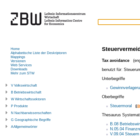
Steuervermei
Home
Alphabetische Liste der Deskriptoren
Mappings
Tax avoidance
(eng
Versionen
Web Services
benutzt für:
Steueru
Downloads
Mehr zum STW
Unterbegriffe
V Volkswirtschaft
Gewinnverlager
B Betriebswirtschaft
Oberbegriffe
W Wirtschaftssektoren
Steuermoral
P Produkte
N Nachbarwissenschaften
Thesaurus Systemat
G Geographische Begriffe
B.08 Betriebswir
A Allgemeinwörter
N.05.04 Finanzr
V.09.04 Steuern