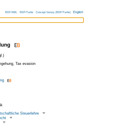
English
RDF/XML
RDF/Turtle
Concept history (RDF/Turtle)
dung
l.)
mgehung
,
Tax evasion
ung
ik
tschaftliche Steuerlehre
echt