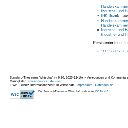
=
Handelskammer
~
Industrie- und
~
IHK-Bezirk
(au
=
Handelskammer
=
Handelskammer
=
Industrie- und
=
Industrie- und
Persistenter Identif
http://zbw.eu
Standard-Thesaurus Wirtschaft (v
9.20
,
2025-12-16
) ▪ Anregungen und Kommentar
Mailinglisten:
stw-announce
,
stw-user
ZBW - Leibniz-Informationszentrum Wirtschaft
-
Impressum
-
Datenschutz
Der Standard-Thesaurus Wirtschaft steht unter
CC BY 4.0
.