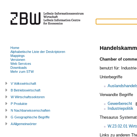
Handelskamm
Home
Alphabetische Liste der Deskriptoren
Mappings
Chamber of comme
Versionen
Web Services
benutzt für:
Industri
Downloads
Mehr zum STW
Unterbegriffe
V Volkswirtschaft
Auslandshande
B Betriebswirtschaft
Verwandte Begriffe
W Wirtschaftssektoren
Gewerberecht
P Produkte
Industriepolitik
N Nachbarwissenschaften
Thesaurus Systemat
G Geographische Begriffe
A Allgemeinwörter
W.23.02.01 Wirt
Links zu anderen Th