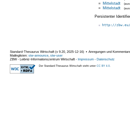
=
Mittelstadt
(au
=
Mittelstadt
(au
Persistenter Identif
http://zbw.eu
Standard-Thesaurus Wirtschaft (v
9.20
,
2025-12-16
) ▪ Anregungen und Kommentar
Mailinglisten:
stw-announce
,
stw-user
ZBW - Leibniz-Informationszentrum Wirtschaft
-
Impressum
-
Datenschutz
Der Standard-Thesaurus Wirtschaft steht unter
CC BY 4.0
.