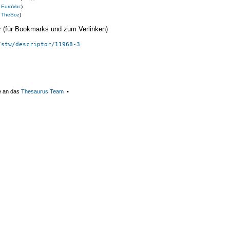
s
EuroVoc
)
s
TheSoz
)
ier (für Bookmarks und zum Verlinken)
/stw/descriptor/11968-3
e an das
Thesaurus Team
▪