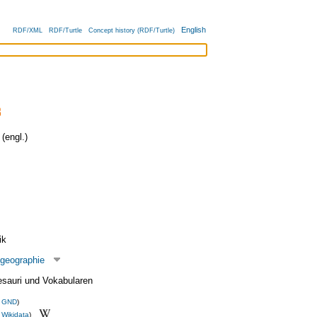
English
RDF/XML
RDF/Turtle
Concept history (RDF/Turtle)
(engl.)
ik
tgeographie
esauri und Vokabularen
s
GND
)
s
Wikidata
)