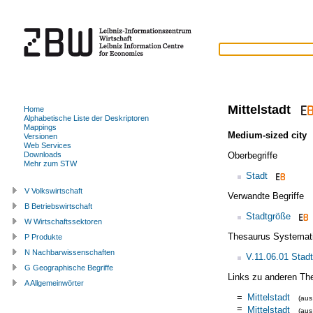
Mittelstadt
Home
Alphabetische Liste der Deskriptoren
Mappings
Medium-sized city
Versionen
Web Services
Oberbegriffe
Downloads
Mehr zum STW
Stadt
V Volkswirtschaft
Verwandte Begriffe
B Betriebswirtschaft
Stadtgröße
W Wirtschaftssektoren
Thesaurus Systemat
P Produkte
N Nachbarwissenschaften
V.11.06.01 Stad
G Geographische Begriffe
Links zu anderen Th
A Allgemeinwörter
=
Mittelstadt
(au
=
Mittelstadt
(au