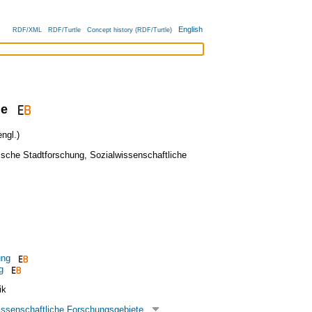
English
RDF/XML
RDF/Turtle
Concept history (RDF/Turtle)
ie
ngl.)
ische Stadtforschung
,
Sozialwissenschaftliche
ung
g
ik
issenschaftliche Forschungsgebiete