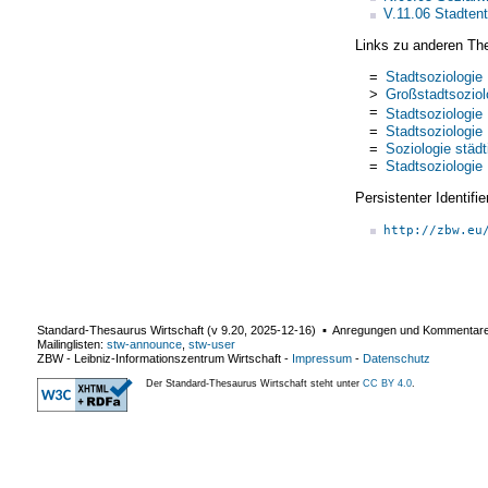
V.11.06 Stadten
Links zu anderen Th
=
Stadtsoziologie
>
Großstadtsoziol
=
Stadtsoziologie
=
Stadtsoziologie
=
Soziologie städ
=
Stadtsoziologie
Persistenter Identif
http://zbw.eu
Standard-Thesaurus Wirtschaft (v
9.20
,
2025-12-16
) ▪ Anregungen und Kommentar
Mailinglisten:
stw-announce
,
stw-user
ZBW - Leibniz-Informationszentrum Wirtschaft
-
Impressum
-
Datenschutz
Der Standard-Thesaurus Wirtschaft steht unter
CC BY 4.0
.