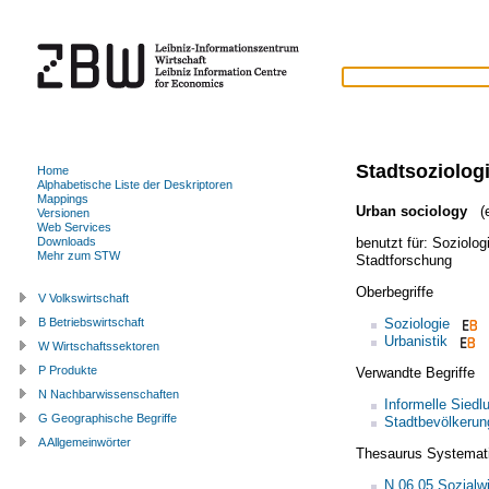
Stadtsoziolog
Home
Alphabetische Liste der Deskriptoren
Mappings
Urban sociology
(e
Versionen
Web Services
benutzt für:
Soziolog
Downloads
Mehr zum STW
Stadtforschung
Oberbegriffe
V Volkswirtschaft
Soziologie
B Betriebswirtschaft
Urbanistik
W Wirtschaftssektoren
P Produkte
Verwandte Begriffe
N Nachbarwissenschaften
Informelle Siedl
G Geographische Begriffe
Stadtbevölkerun
A Allgemeinwörter
Thesaurus Systemat
N.06.05 Sozialw