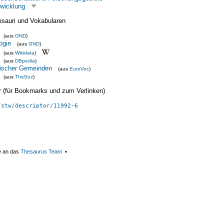
twicklung
esauri und Vokabularen
(aus
GND
)
ogie
(aus
GND
)
(aus
Wikidata
)
(aus
DBpedia
)
tischer Gemeinden
(aus
EuroVoc
)
(aus
TheSoz
)
ier (für Bookmarks und zum Verlinken)
/stw/descriptor/11992-6
e an das
Thesaurus Team
▪