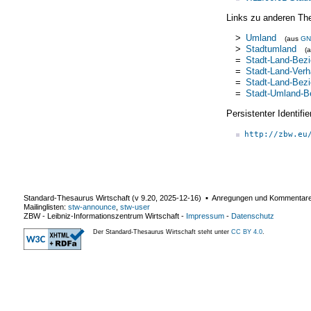
Links zu anderen Th
>
Umland
(aus
GN
>
Stadtumland
(
=
Stadt-Land-Bez
=
Stadt-Land-Verh
=
Stadt-Land-Bez
=
Stadt-Umland-B
Persistenter Identif
http://zbw.eu
Standard-Thesaurus Wirtschaft (v
9.20
,
2025-12-16
) ▪ Anregungen und Kommentar
Mailinglisten:
stw-announce
,
stw-user
ZBW - Leibniz-Informationszentrum Wirtschaft
-
Impressum
-
Datenschutz
Der Standard-Thesaurus Wirtschaft steht unter
CC BY 4.0
.