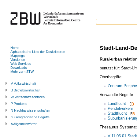
Stadt-Land-B
Home
Alphabetische Liste der Deskriptoren
Mappings
Rural-urban relatio
Versionen
Web Services
benutzt für:
Stadt-U
Downloads
Mehr zum STW
Oberbegriffe
V Volkswirtschaft
Zentrum-Periphe
B Betriebswirtschaft
Verwandte Begriffe
W Wirtschaftssektoren
Landflucht
P Produkte
Pendelverkehr
N Nachbarwissenschaften
Stadtflucht
G Geographische Begriffe
Suburbanisierun
A Allgemeinwörter
Thesaurus Systemat
V.11.06.01 Stad