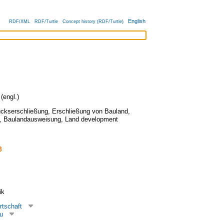
English
RDF/XML
RDF/Turtle
Concept history (RDF/Turtle)
(engl.)
ckserschließung
,
Erschließung von Bauland
,
,
Baulandausweisung
,
Land development
ik
rtschaft
u