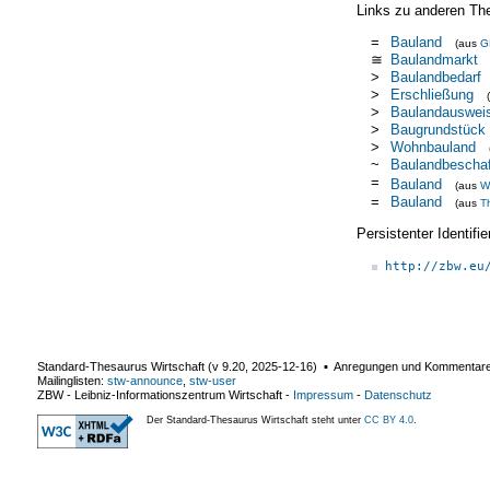
Links zu anderen Th
=
Bauland
(aus
G
≅
Baulandmarkt
>
Baulandbedarf
>
Erschließung
>
Baulandauswei
>
Baugrundstück
>
Wohnbauland
~
Baulandbescha
=
Bauland
(aus
W
=
Bauland
(aus
T
Persistenter Identif
http://zbw.eu
Standard-Thesaurus Wirtschaft (v
9.20
,
2025-12-16
) ▪ Anregungen und Kommentar
Mailinglisten:
stw-announce
,
stw-user
ZBW - Leibniz-Informationszentrum Wirtschaft
-
Impressum
-
Datenschutz
Der Standard-Thesaurus Wirtschaft steht unter
CC BY 4.0
.