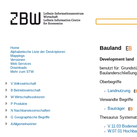
Bauland
Home
Alphabetische Liste der Deskriptoren
Mappings
Development land
Versionen
Web Services
benutzt für:
Grundstü
Downloads
Mehr zum STW
Baulanderschließung
Oberbegriffe
V Volkswirtschaft
Landnutzung
B Betriebswirtschaft
W Wirtschaftssektoren
Verwandte Begriffe
P Produkte
Bauträger
N Nachbarwissenschaften
Thesaurus Systemat
G Geographische Begriffe
A Allgemeinwörter
V.11.03 Bodenwi
W.07.01 Hochba