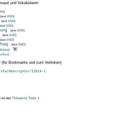
esauri und Vokabularen
ND
)
(aus
GND
)
(aus
GND
)
(aus
GND
)
sung
(aus
GND
)
(aus
GND
)
(aus
GND
)
ffung
(aus
GND
)
ikidata
)
heSoz
)
ier (für Bookmarks und zum Verlinken)
/stw/descriptor/12014-1
e an das
Thesaurus Team
▪