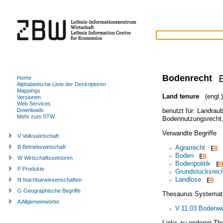
Bodenrecht
Home
Alphabetische Liste der Deskriptoren
Mappings
Land tenure
(engl.)
Versionen
Web Services
benutzt für:
Landrau
Downloads
Mehr zum STW
Bodennutzungsrecht
Verwandte Begriffe
V Volkswirtschaft
Agrarrecht
B Betriebswirtschaft
Boden
W Wirtschaftssektoren
Bodenpolitik
P Produkte
Grundstücksrec
Landlose
N Nachbarwissenschaften
G Geographische Begriffe
Thesaurus Systemat
A Allgemeinwörter
V.11.03 Bodenwi
Links zu anderen Th