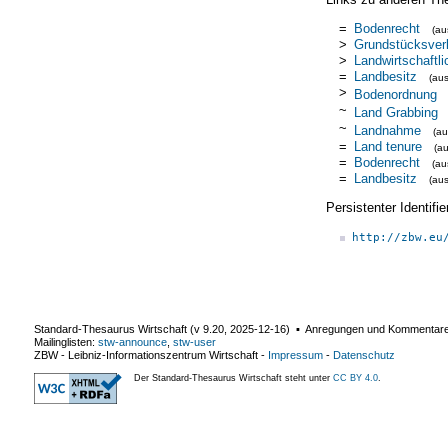
=
Bodenrecht
(a
>
Grundstücksver
>
Landwirtschaftl
=
Landbesitz
(au
>
Bodenordnung
~
Land Grabbing
~
Landnahme
(a
=
Land tenure
(a
=
Bodenrecht
(a
=
Landbesitz
(au
Persistenter Identif
http://zbw.eu
Standard-Thesaurus Wirtschaft (v
9.20
,
2025-12-16
) ▪ Anregungen und Kommentar
Mailinglisten:
stw-announce
,
stw-user
ZBW - Leibniz-Informationszentrum Wirtschaft
-
Impressum
-
Datenschutz
Der Standard-Thesaurus Wirtschaft steht unter
CC BY 4.0
.