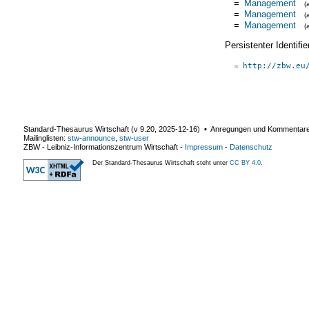
=
Management
(
=
Management
(
=
Management
(
Persistenter Identif
http://zbw.eu
Standard-Thesaurus Wirtschaft (v
9.20
,
2025-12-16
) ▪ Anregungen und Kommentar
Mailinglisten:
stw-announce
,
stw-user
ZBW - Leibniz-Informationszentrum Wirtschaft
-
Impressum
-
Datenschutz
Der Standard-Thesaurus Wirtschaft steht unter
CC BY 4.0
.