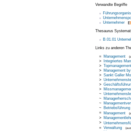
Verwandte Begriffe
Führungsorganis
Unternehmenspol
Unternehmer
Thesaurus Systemat
B.01.01 Untern
Links zu anderen Th
=
Management
(
>
Integriertes Ma
>
Topmanagemen
>
Management by
>
Sankt Galler Mo
>
Unternehmenste
>
Geschäftsführu
>
Missmanageme
~
Unternehmensle
~
Managerherrsch
~
Managementver
~
Betriebsführung
=
Management
(
>
Managementleh
>
Unternehmensfü
=
Verwaltung
(au