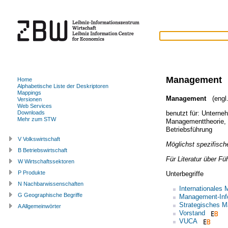
Management
Home
Alphabetische Liste der Deskriptoren
Mappings
Management
(engl.
Versionen
Web Services
benutzt für:
Unterneh
Downloads
Mehr zum STW
Managementtheorie
,
Betriebsführung
V Volkswirtschaft
Möglichst spezifische
B Betriebswirtschaft
Für Literatur über F
W Wirtschaftssektoren
P Produkte
Unterbegriffe
N Nachbarwissenschaften
Internationales
G Geographische Begriffe
Management-Inf
Strategisches 
A Allgemeinwörter
Vorstand
VUCA