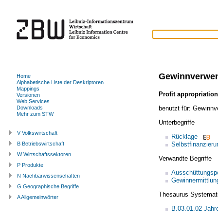
Gewinnverwe
Home
Alphabetische Liste der Deskriptoren
Mappings
Profit appropriation
Versionen
Web Services
benutzt für:
Gewinnve
Downloads
Mehr zum STW
Unterbegriffe
V Volkswirtschaft
Rücklage
Selbstfinanzieru
B Betriebswirtschaft
W Wirtschaftssektoren
Verwandte Begriffe
P Produkte
Ausschüttungspo
N Nachbarwissenschaften
Gewinnermittlun
G Geographische Begriffe
Thesaurus Systemat
A Allgemeinwörter
B.03.01.02 Jahr