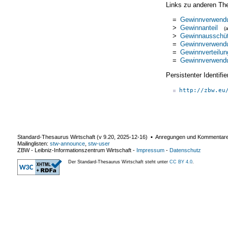
Links zu anderen Th
=
Gewinnverwend
>
Gewinnanteil
(
>
Gewinnausschü
=
Gewinnverwend
=
Gewinnverteilun
=
Gewinnverwend
Persistenter Identif
http://zbw.eu
Standard-Thesaurus Wirtschaft (v
9.20
,
2025-12-16
) ▪ Anregungen und Kommentar
Mailinglisten:
stw-announce
,
stw-user
ZBW - Leibniz-Informationszentrum Wirtschaft
-
Impressum
-
Datenschutz
Der Standard-Thesaurus Wirtschaft steht unter
CC BY 4.0
.