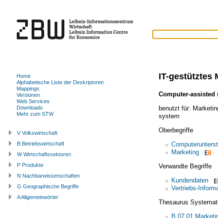
IT-gestütztes 
Home
Alphabetische Liste der Deskriptoren
Mappings
Computer-assisted 
Versionen
Web Services
benutzt für:
Marketin
Downloads
Mehr zum STW
system
Oberbegriffe
V Volkswirtschaft
Computerunters
B Betriebswirtschaft
Marketing
W Wirtschaftssektoren
P Produkte
Verwandte Begriffe
N Nachbarwissenschaften
Kundendaten
G Geographische Begriffe
Vertriebs-Infor
A Allgemeinwörter
Thesaurus Systemat
B.07.01 Market