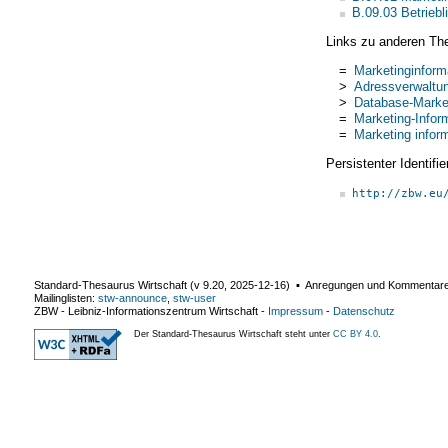
B.09.03 Betrie
Links zu anderen Th
=
Marketinginfor
>
Adressverwaltu
>
Database-Marke
=
Marketing-Info
=
Marketing infor
Persistenter Identif
http://zbw.eu
Standard-Thesaurus Wirtschaft (v
9.20
,
2025-12-16
) ▪ Anregungen und Kommentar
Mailinglisten:
stw-announce
,
stw-user
ZBW - Leibniz-Informationszentrum Wirtschaft
-
Impressum
-
Datenschutz
Der Standard-Thesaurus Wirtschaft steht unter
CC BY 4.0
.