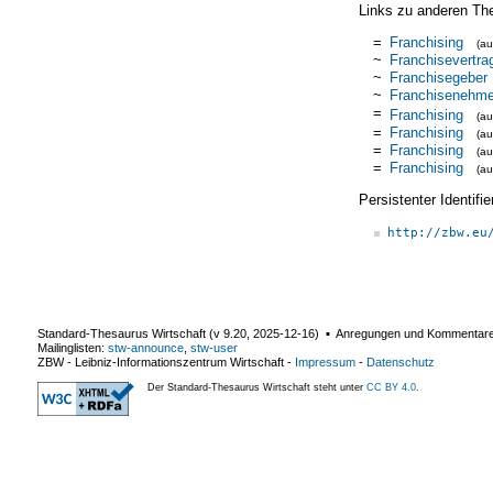
Links zu anderen Th
=
Franchising
(a
~
Franchisevertra
~
Franchisegeber
~
Franchisenehme
=
Franchising
(a
=
Franchising
(a
=
Franchising
(a
=
Franchising
(a
Persistenter Identif
http://zbw.eu
Standard-Thesaurus Wirtschaft (v
9.20
,
2025-12-16
) ▪ Anregungen und Kommentar
Mailinglisten:
stw-announce
,
stw-user
ZBW - Leibniz-Informationszentrum Wirtschaft
-
Impressum
-
Datenschutz
Der Standard-Thesaurus Wirtschaft steht unter
CC BY 4.0
.