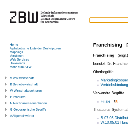
Franchising
Home
Alphabetische Liste der Deskriptoren
Mappings
Franchising
(engl.)
Versionen
Web Services
benutzt für:
Franchi
Downloads
Mehr zum STW
Oberbegriffe
V Volkswirtschaft
Marketingkooper
Vertriebsbindung
B Betriebswirtschaft
W Wirtschaftssektoren
Verwandte Begriffe
P Produkte
Filiale
N Nachbarwissenschaften
Thesaurus Systemat
G Geographische Begriffe
A Allgemeinwörter
B.07.05 Distribu
W.10.05.01 Han