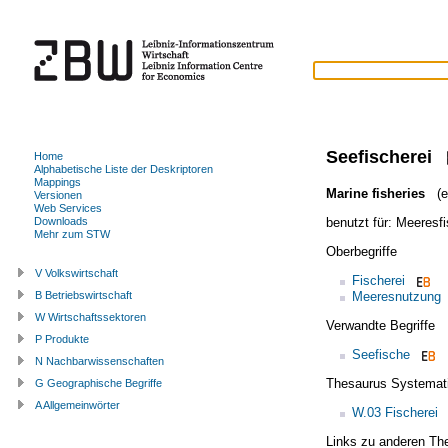
Seefischerei
Home
Alphabetische Liste der Deskriptoren
Mappings
Marine fisheries
(en
Versionen
Web Services
benutzt für:
Meeresfi
Downloads
Mehr zum STW
Oberbegriffe
V Volkswirtschaft
Fischerei
Meeresnutzung
B Betriebswirtschaft
W Wirtschaftssektoren
Verwandte Begriffe
P Produkte
Seefische
N Nachbarwissenschaften
Thesaurus Systemat
G Geographische Begriffe
A Allgemeinwörter
W.03 Fischerei
Links zu anderen Th