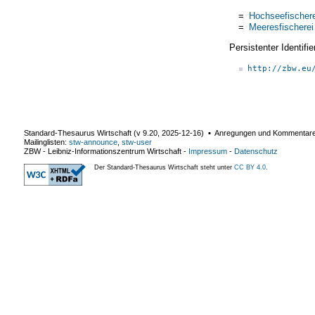
=
Hochseefischere
=
Meeresfischerei
Persistenter Identif
http://zbw.eu
Standard-Thesaurus Wirtschaft (v
9.20
,
2025-12-16
) ▪ Anregungen und Kommentar
Mailinglisten:
stw-announce
,
stw-user
ZBW - Leibniz-Informationszentrum Wirtschaft
-
Impressum
-
Datenschutz
Der Standard-Thesaurus Wirtschaft steht unter
CC BY 4.0
.