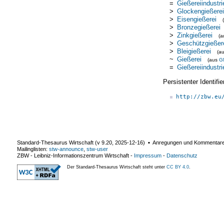
=
Gießereiindustri
>
Glockengießerei
>
Eisengießerei
>
Bronzegießerei
>
Zinkgießerei
(
>
Geschützgießer
>
Bleigießerei
(a
~
Gießerei
(aus
G
=
Gießereiindustri
Persistenter Identif
http://zbw.eu
Standard-Thesaurus Wirtschaft (v
9.20
,
2025-12-16
) ▪ Anregungen und Kommentar
Mailinglisten:
stw-announce
,
stw-user
ZBW - Leibniz-Informationszentrum Wirtschaft
-
Impressum
-
Datenschutz
Der Standard-Thesaurus Wirtschaft steht unter
CC BY 4.0
.