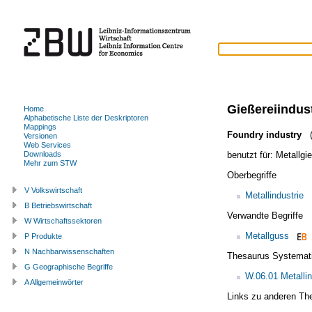
Gießereiindust
Home
Alphabetische Liste der Deskriptoren
Mappings
Foundry industry
(
Versionen
Web Services
benutzt für:
Metallgi
Downloads
Mehr zum STW
Oberbegriffe
V Volkswirtschaft
Metallindustrie
B Betriebswirtschaft
Verwandte Begriffe
W Wirtschaftssektoren
Metallguss
P Produkte
N Nachbarwissenschaften
Thesaurus Systemat
G Geographische Begriffe
W.06.01 Metallin
A Allgemeinwörter
Links zu anderen Th