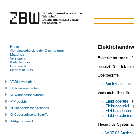
Elektrohandw
Home
Alphabetische Liste der Deskriptoren
Mappings
Electrician trade
(e
Versionen
Web Services
benutzt für:
Elektroin
Downloads
Mehr zum STW
Oberbegriffe
V Volkswirtschaft
Bauinstallation
B Betriebswirtschaft
Verwandte Begriffe
W Wirtschaftssektoren
Elektroberufe
P Produkte
Elektrohandel
N Nachbarwissenschaften
Elektroindustrie
G Geographische Begriffe
Elektrotechnisc
A Allgemeinwörter
Thesaurus Systemat
W.07.03 Ausbau