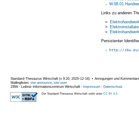
W.08.01 Handwe
Links zu anderen Th
=
Elektrohandwer
>
Elektroinstalla
=
Elektrohandwer
Persistenter Identif
http://zbw.eu
Standard-Thesaurus Wirtschaft (v
9.20
,
2025-12-16
) ▪ Anregungen und Kommentar
Mailinglisten:
stw-announce
,
stw-user
ZBW - Leibniz-Informationszentrum Wirtschaft
-
Impressum
-
Datenschutz
Der Standard-Thesaurus Wirtschaft steht unter
CC BY 4.0
.