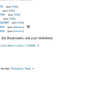
rie
(aus
GND
)
(aus
GND
)
trie
(aus
GND
)
l
(aus
GND
)
handel
(aus
GND
)
trie
(aus
Wikidata
)
trie
(aus
EuroVoc
)
ier (für Bookmarks und zum Verlinken)
/stw/descriptor/13096-3
e an das
Thesaurus Team
▪