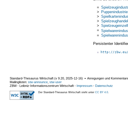
=
Spielzeugindust
>
Puppenindustrie
>
Spielkartenindus
>
Spielzeughande
>
Spielzeugeinzel
=
Spielwarenindus
=
Spielwarenindus
Persistenter Identif
http://zbw.eu
Standard-Thesaurus Wirtschaft (v
9.20
,
2025-12-16
) ▪ Anregungen und Kommentar
Mailinglisten:
stw-announce
,
stw-user
ZBW - Leibniz-Informationszentrum Wirtschaft
-
Impressum
-
Datenschutz
Der Standard-Thesaurus Wirtschaft steht unter
CC BY 4.0
.