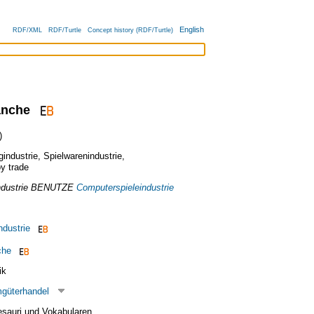
English
RDF/XML
RDF/Turtle
Concept history (RDF/Turtle)
anche
)
gindustrie
,
Spielwarenindustrie
,
y trade
dustrie
BENUTZE
Computerspieleindustrie
ndustrie
che
ik
güterhandel
esauri und Vokabularen