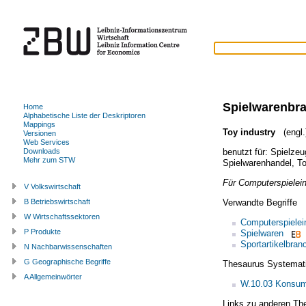
Spielwarenbr
Home
Alphabetische Liste der Deskriptoren
Mappings
Toy industry
(engl.
Versionen
Web Services
benutzt für:
Spielzeu
Downloads
Mehr zum STW
Spielwarenhandel
,
To
Für Computerspielein
V Volkswirtschaft
Verwandte Begriffe
B Betriebswirtschaft
W Wirtschaftssektoren
Computerspielei
P Produkte
Spielwaren
Sportartikelbran
N Nachbarwissenschaften
G Geographische Begriffe
Thesaurus Systemat
A Allgemeinwörter
W.10.03 Konsum
Links zu anderen Th