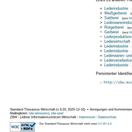
=
Lederindustrie
>
Weißgerberei
(
>
Sattlerei
(aus
G
>
Lederwarenindus
>
Rotgerberei
(a
~
Gerberei
(aus
G
~
Lederproduktion
~
Lederwirtschaft
=
Lederindustrie
=
Lederindustrie
=
Lederwaren- und
=
Lederverarbeitu
=
Lederindustrie
Persistenter Identif
http://zbw.eu
Standard-Thesaurus Wirtschaft (v
9.20
,
2025-12-16
) ▪ Anregungen und Kommentar
Mailinglisten:
stw-announce
,
stw-user
ZBW - Leibniz-Informationszentrum Wirtschaft
-
Impressum
-
Datenschutz
Der Standard-Thesaurus Wirtschaft steht unter
CC BY 4.0
.