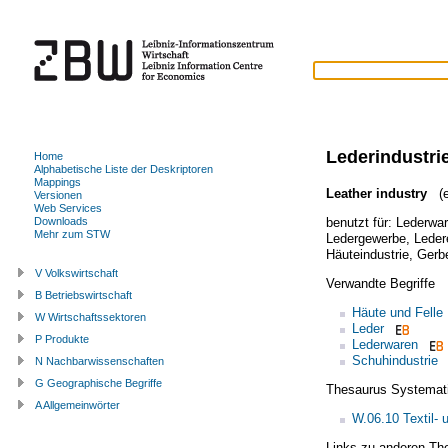
Lederindustri
Home
Alphabetische Liste der Deskriptoren
Mappings
Leather industry
(e
Versionen
Web Services
benutzt für:
Lederwar
Downloads
Mehr zum STW
Ledergewerbe
,
Leder
Häuteindustrie
,
Gerbe
V Volkswirtschaft
Verwandte Begriffe
B Betriebswirtschaft
Häute und Felle
W Wirtschaftssektoren
Leder
P Produkte
Lederwaren
Schuhindustrie
N Nachbarwissenschaften
G Geographische Begriffe
Thesaurus Systemat
A Allgemeinwörter
W.06.10 Textil- 
Links zu anderen Th