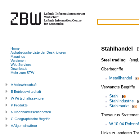
Stahlhandel
Home
Alphabetische Liste der Deskriptoren
Mappings
Steel trading
(engl.
Versionen
Web Services
Oberbegriffe
Downloads
Mehr zum STW
Metallhandel
V Volkswirtschaft
Verwandte Begriffe
B Betriebswirtschaft
Stahl
W Wirtschaftssektoren
Stahlindustrie
P Produkte
Stahlmarkt
N Nachbarwissenschaften
Thesaurus Systemat
G Geographische Begriffe
W.10.04 Rohstoff
A Allgemeinwörter
Links zu anderen Th