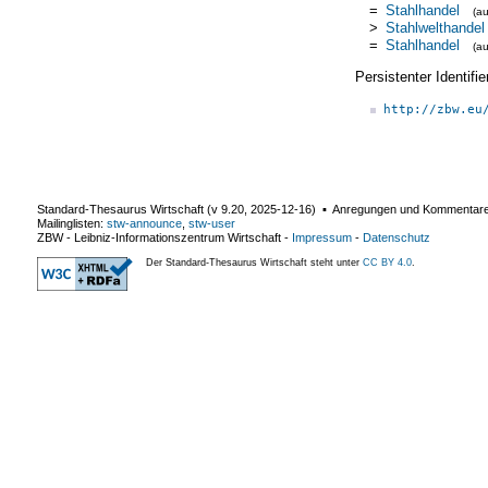
=
Stahlhandel
(a
>
Stahlwelthandel
=
Stahlhandel
(a
Persistenter Identif
http://zbw.eu
Standard-Thesaurus Wirtschaft (v
9.20
,
2025-12-16
) ▪ Anregungen und Kommentar
Mailinglisten:
stw-announce
,
stw-user
ZBW - Leibniz-Informationszentrum Wirtschaft
-
Impressum
-
Datenschutz
Der Standard-Thesaurus Wirtschaft steht unter
CC BY 4.0
.