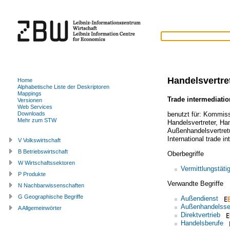
Handelsvertre
Home
Alphabetische Liste der Deskriptoren
Mappings
Trade intermediatio
Versionen
Web Services
benutzt für:
Kommiss
Downloads
Mehr zum STW
Handelsvertreter
,
Han
Außenhandelsvertret
International trade i
V Volkswirtschaft
B Betriebswirtschaft
Oberbegriffe
W Wirtschaftssektoren
Vermittlungstätig
P Produkte
Verwandte Begriffe
N Nachbarwissenschaften
G Geographische Begriffe
Außendienst
Außenhandelsse
A Allgemeinwörter
Direktvertrieb
Handelsberufe