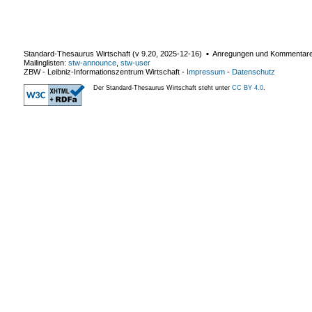
Standard-Thesaurus Wirtschaft (v
9.20
,
2025-12-16
) ▪ Anregungen und Kommentar
Mailinglisten:
stw-announce
,
stw-user
ZBW - Leibniz-Informationszentrum Wirtschaft
-
Impressum
-
Datenschutz
Der Standard-Thesaurus Wirtschaft steht unter
CC BY 4.0
.