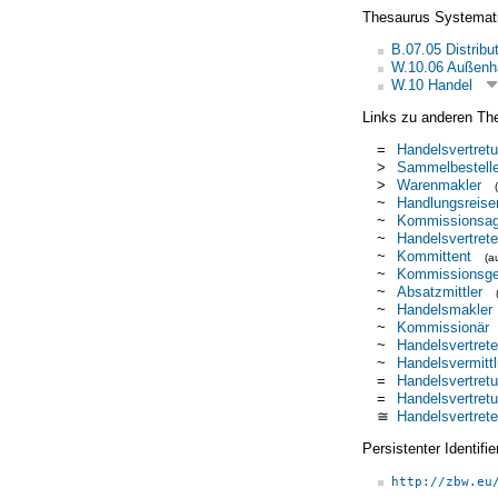
Thesaurus Systemat
B.07.05 Distribu
W.10.06 Außenh
W.10 Handel
Links zu anderen Th
=
Handelsvertret
>
Sammelbestelle
>
Warenmakler
~
Handlungsreise
~
Kommissionsag
~
Handelsvertrete
~
Kommittent
(a
~
Kommissionsge
~
Absatzmittler
~
Handelsmakler
~
Kommissionär
~
Handelsvertrete
~
Handelsvermitt
=
Handelsvertret
=
Handelsvertret
≅
Handelsvertrete
Persistenter Identif
http://zbw.eu