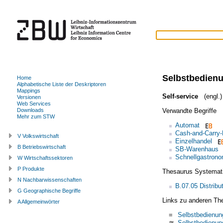
Selbstbedien
Home
Alphabetische Liste der Deskriptoren
Mappings
Self-service
(engl.)
Versionen
Web Services
Verwandte Begriffe
Downloads
Mehr zum STW
Automat
Cash-and-Carry-
V Volkswirtschaft
Einzelhandel
B Betriebswirtschaft
SB-Warenhaus
Schnellgastrono
W Wirtschaftssektoren
P Produkte
Thesaurus Systemat
N Nachbarwissenschaften
B.07.05 Distribu
G Geographische Begriffe
Links zu anderen Th
A Allgemeinwörter
=
Selbstbedienun
≅
Selbstbedienun