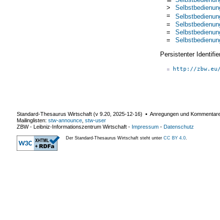
>
Selbstbedienu
=
Selbstbedienun
=
Selbstbedienun
=
Selbstbedienun
=
Selbstbedienun
Persistenter Identif
http://zbw.eu
Standard-Thesaurus Wirtschaft (v
9.20
,
2025-12-16
) ▪ Anregungen und Kommentar
Mailinglisten:
stw-announce
,
stw-user
ZBW - Leibniz-Informationszentrum Wirtschaft
-
Impressum
-
Datenschutz
Der Standard-Thesaurus Wirtschaft steht unter
CC BY 4.0
.