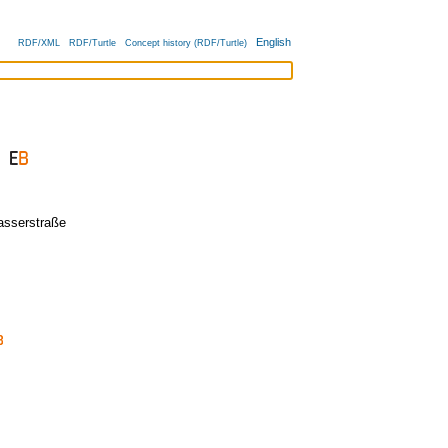
English
RDF/XML
RDF/Turtle
Concept history (RDF/Turtle)
asserstraße