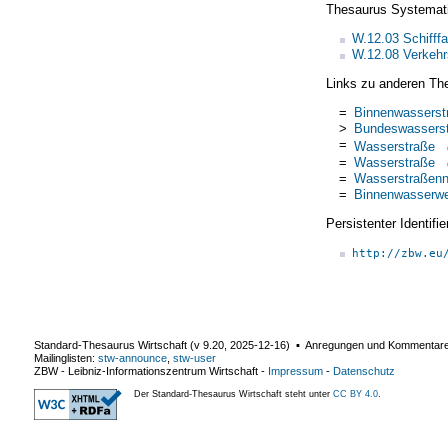
Thesaurus Systemat
W.12.03 Schifffa
W.12.08 Verkehrs
Links zu anderen Th
=
Binnenwasserst
>
Bundeswassers
=
Wasserstraße
=
Wasserstraße
=
Wasserstraßenn
=
Binnenwasserw
Persistenter Identif
http://zbw.eu
Standard-Thesaurus Wirtschaft (v
9.20
,
2025-12-16
) ▪ Anregungen und Kommentar
Mailinglisten:
stw-announce
,
stw-user
ZBW - Leibniz-Informationszentrum Wirtschaft
-
Impressum
-
Datenschutz
Der Standard-Thesaurus Wirtschaft steht unter
CC BY 4.0
.