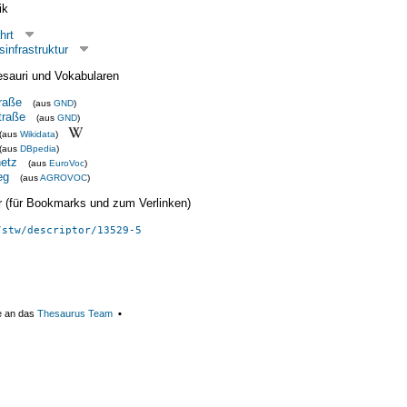
ik
hrt
infrastruktur
esauri und Vokabularen
raße
(aus
GND
)
traße
(aus
GND
)
(aus
Wikidata
)
(aus
DBpedia
)
etz
(aus
EuroVoc
)
eg
(aus
AGROVOC
)
ier (für Bookmarks und zum Verlinken)
/stw/descriptor/13529-5
e an das
Thesaurus Team
▪