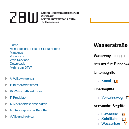
Wasserstraße
Home
Alphabetische Liste der Deskriptoren
Mappings
Waterway
(engl.)
Versionen
Web Services
benutzt für:
Binnenw
Downloads
Mehr zum STW
Unterbegriffe
V Volkswirtschaft
Kanal
B Betriebswirtschaft
Oberbegriffe
W Wirtschaftssektoren
Verkehrsweg
P Produkte
N Nachbarwissenschaften
Verwandte Begriffe
G Geographische Begriffe
Gewässer
A Allgemeinwörter
Schifffahrt
Wasserbau