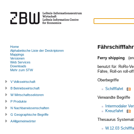
Fährschifffahr
Home
Alphabetische Liste der Deskriptoren
Mappings
Ferry shipping
(eng
Versionen
Web Services
benutzt für:
RoRo-Ve
Downloads
Mehr zum STW
Fähre
,
Roll-on roll-off
Oberbegriffe
V Volkswirtschaft
Schifffahrt
B Betriebswirtschaft
W Wirtschaftssektoren
Verwandte Begriffe
P Produkte
Intermodaler Ver
N Nachbarwissenschaften
Kreuzfahrt
G Geographische Begriffe
Thesaurus Systemat
A Allgemeinwörter
W.12.03 Schifffa