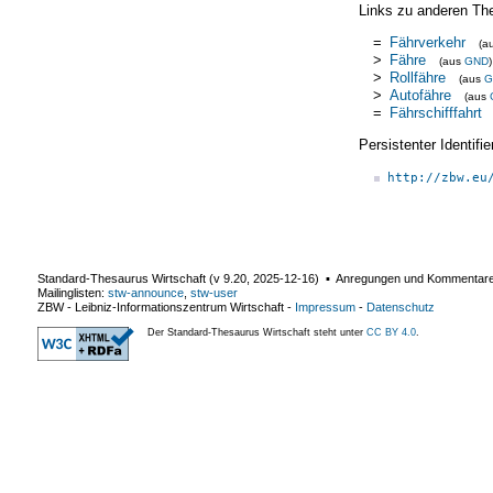
Links zu anderen Th
=
Fährverkehr
(a
>
Fähre
(aus
GND
)
>
Rollfähre
(aus
G
>
Autofähre
(aus
=
Fährschifffahrt
Persistenter Identif
http://zbw.eu
Standard-Thesaurus Wirtschaft (v
9.20
,
2025-12-16
) ▪ Anregungen und Kommentar
Mailinglisten:
stw-announce
,
stw-user
ZBW - Leibniz-Informationszentrum Wirtschaft
-
Impressum
-
Datenschutz
Der Standard-Thesaurus Wirtschaft steht unter
CC BY 4.0
.