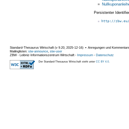
=
Nullkuponanleih
Persistenter Identif
http://zbw.eu
Standard-Thesaurus Wirtschaft (v
9.20
,
2025-12-16
) ▪ Anregungen und Kommentar
Mailinglisten:
stw-announce
,
stw-user
ZBW - Leibniz-Informationszentrum Wirtschaft
-
Impressum
-
Datenschutz
Der Standard-Thesaurus Wirtschaft steht unter
CC BY 4.0
.