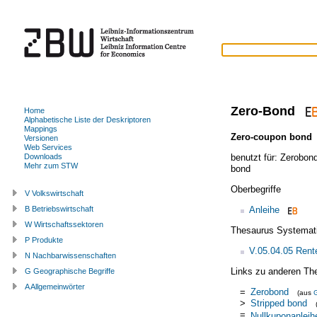
Zero-Bond
Home
Alphabetische Liste der Deskriptoren
Mappings
Zero-coupon bond
Versionen
Web Services
benutzt für:
Zerobon
Downloads
Mehr zum STW
bond
Oberbegriffe
V Volkswirtschaft
Anleihe
B Betriebswirtschaft
W Wirtschaftssektoren
Thesaurus Systemat
P Produkte
V.05.04.05 Rent
N Nachbarwissenschaften
Links zu anderen Th
G Geographische Begriffe
A Allgemeinwörter
=
Zerobond
(aus
>
Stripped bond
=
Nullkuponanleih