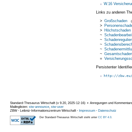
W.16 Versicheru
Links zu anderen Th
>
Großschaden
>
Personenschad
>
Höchstschaden
~
Schadenbearbei
~
Schadenregulie
~
Schadensberec
~
Schadenermittl
~
Gesamtschadenv
=
Versicherungss
Persistenter Identif
http://zbw.eu
Standard-Thesaurus Wirtschaft (v
9.20
,
2025-12-16
) ▪ Anregungen und Kommentar
Mailinglisten:
stw-announce
,
stw-user
ZBW - Leibniz-Informationszentrum Wirtschaft
-
Impressum
-
Datenschutz
Der Standard-Thesaurus Wirtschaft steht unter
CC BY 4.0
.