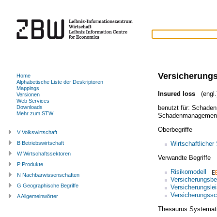
Versicherung
Home
Alphabetische Liste der Deskriptoren
Mappings
Insured loss
(engl.
Versionen
Web Services
benutzt für:
Schadenr
Downloads
Mehr zum STW
Schadenmanagement 
Oberbegriffe
V Volkswirtschaft
Wirtschaftliche
B Betriebswirtschaft
W Wirtschaftssektoren
Verwandte Begriffe
P Produkte
Risikomodell
N Nachbarwissenschaften
Versicherungsbe
G Geographische Begriffe
Versicherungsle
Versicherungssc
A Allgemeinwörter
Thesaurus Systemat